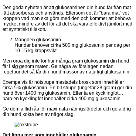
Den goda nyheten är att glukosaminen din hund får från mat
lätt absorberas och används. Eftersom det är ”bara mat” vet
kroppen vad man ska göra med den och kommer att behöva
mycket mindre av det för att det ska vara effektivt jämfört med
ett syntetiskt tillskott.
Mängden glukosamin
Hundar behöver cirka 500 mg glukosamin per dag per
10-15 kg kroppsvikt.
Men oroa dig inte för hur många gram glukosamin din hund
får i sig genom maten. Ge några av förslagen nedan
regelbundet så får din hund massor av naturligt glukosamin.
Exempelvis är nötstrupe mestadels brosk som innehåller
cirka 5% glukosamin. En bit strupe (ungefär 28 gram) ger din
hund över 1400 mg glukosamin. Eller ta en kycklingfot…
bara en kycklingfot innehåller cirka 400 mg glukosamin.
Ge dem alltid råa för maximala näringsfördelar och ge aldrig
din hund kokta ben av något slag.
Det finns mer som innehåller glukosamin..