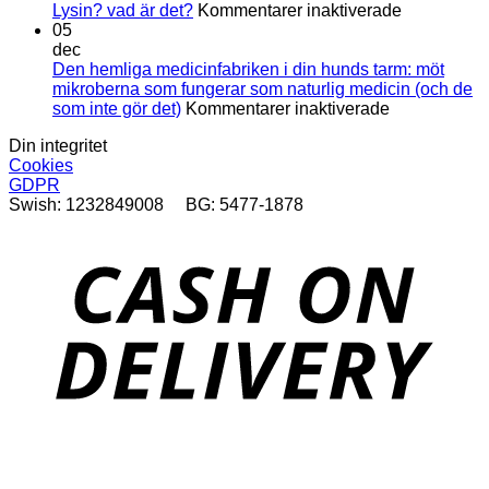
för
av
Lysin? vad är det?
Kommentarer inaktiverade
Lysin?
urinsten?
05
vad
dec
är
Den hemliga medicinfabriken i din hunds tarm: möt
det?
mikroberna som fungerar som naturlig medicin (och de
för
som inte gör det)
Kommentarer inaktiverade
Den
Din integritet
hemliga
Cookies
medicinfabri
GDPR
i
Swish: 1232849008 BG: 5477-1878
din
hunds
tarm:
D
möt
mikroberna
som
fungerar
som
naturlig
medicin
(och
de
som
inte
S
gör
(