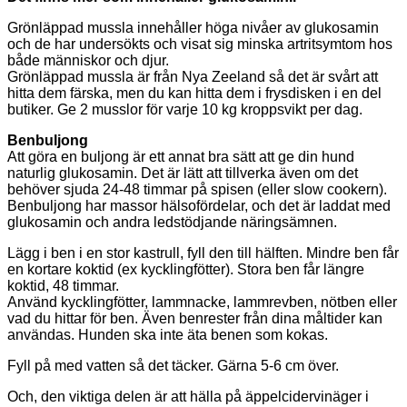
Grönläppad mussla innehåller höga nivåer av glukosamin
och de har undersökts och visat sig minska artritsymtom hos
både människor och djur.
Grönläppad mussla är från Nya Zeeland så det är svårt att
hitta dem färska, men du kan hitta dem i frysdisken i en del
butiker. Ge 2 musslor för varje 10 kg kroppsvikt per dag.
Benbuljong
Att göra en buljong är ett annat bra sätt att ge din hund
naturlig glukosamin. Det är lätt att tillverka även om det
behöver sjuda 24-48 timmar på spisen (eller slow cookern).
Benbuljong har massor hälsofördelar, och det är laddat med
glukosamin och andra ledstödjande näringsämnen.
Lägg i ben i en stor kastrull, fyll den till hälften. Mindre ben får
en kortare koktid (ex kycklingfötter). Stora ben får längre
koktid, 48 timmar.
Använd kycklingfötter, lammnacke, lammrevben, nötben eller
vad du hittar för ben. Även benrester från dina måltider kan
användas. Hunden ska inte äta benen som kokas.
Fyll på med vatten så det täcker. Gärna 5-6 cm över.
Och, den viktiga delen är att hälla på äppelcidervinäger i