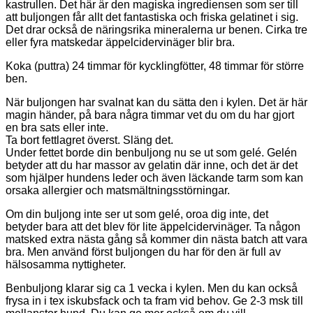
kastrullen. Det här är den magiska ingrediensen som ser till
att buljongen får allt det fantastiska och friska gelatinet i sig.
Det drar också de näringsrika mineralerna ur benen. Cirka tre
eller fyra matskedar äppelcidervinäger blir bra.
Koka (puttra) 24 timmar för kycklingfötter, 48 timmar för större
ben.
När buljongen har svalnat kan du sätta den i kylen. Det är här
magin händer, på bara några timmar vet du om du har gjort
en bra sats eller inte.
Ta bort fettlagret överst. Släng det.
Under fettet borde din benbuljong nu se ut som gelé. Gelén
betyder att du har massor av gelatin där inne, och det är det
som hjälper hundens leder och även läckande tarm som kan
orsaka allergier och matsmältningsstörningar.
Om din buljong inte ser ut som gelé, oroa dig inte, det
betyder bara att det blev för lite äppelcidervinäger. Ta någon
matsked extra nästa gång så kommer din nästa batch att vara
bra. Men använd först buljongen du har för den är full av
hälsosamma nyttigheter.
Benbuljong klarar sig ca 1 vecka i kylen. Men du kan också
frysa in i tex iskubsfack och ta fram vid behov. Ge 2-3 msk till