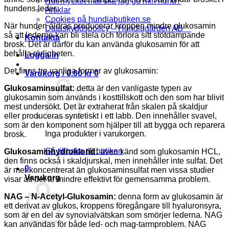
Hur mycket mat ska jag ge min hund?
hundens leder.
Artiklar
Cookies på hundiabutiken.se
När hunden åldras producerar kroppen mindre glukosamin
Dataskyddspolicy – Hundiagården AB
så att lederna kan bli stela och förlora sitt stötdämpande
Kontakta
brosk. Det är därför du kan använda glukosamin för att
behålla rörligheten.
Logga in
Det finns tre vanliga former av glukosamin:
Varukorg /
0.00
kr
0
Glukosaminsulfat:
detta är den vanligaste typen av
glukosamin som används i kosttillskott och den som har blivit
mest undersökt. Det är extraherat från skalen på skaldjur
eller produceras syntetiskt i ett labb. Den innehåller svavel,
som är den komponent som hjälper till att bygga och reparera
Inga produkter i varukorgen.
brosk.
Gå tillbaka till butiken
Glukosaminhydroklorid:
även känd som glukosamin HCL,
den finns också i skaldjurskal, men innehåller inte sulfat. Det
0
är mer koncentrerat än glukosaminsulfat men vissa studier
Varukorg
visar att det är mindre effektivt för gemensamma problem.
NAG – N-Acetyl-Glukosamin:
denna form av glukosamin är
ett derivat av glukos, kroppens föregångare till hyaluronsyra,
som är en del av synovialvätskan som smörjer lederna. NAG
kan användas för både led- och mag-tarmproblem. NAG