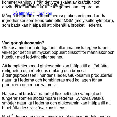
kommer vanligtvis från det yttre skalet av kräftdjur och
Inga produkter i varukorgen.
används för tarmhälsa, inte för gemensam reparation.
Gå tillbaka till butiken
Många ledprodukter kombinerasr glukosamin med andra
ingredienser som kondroitin eller MSM (metylsulfonylmetan),
som båda kan hjälpa till att bibehålla brosket i lederna.
Vad gör glukosamin?
Glukosamin har naturliga antiinflammatoriska egenskaper,
vilket gör det till ett mycket populärt tillskott för människor och
husdjur med ledvärk eller stelhet.
Att komplettera med glukosamin kan hjälpa till att förbättra
rörligheten och rörelsens omfång och bromsa
åldringsprocessen i hundens leder. Glukosamin produceras
naturligt i lederna och kombineras med kollagen för att
producera och reparera brosk.
Hälsosamt brosk är naturligt flexibelt och svampigt och
fungerar som en stötdämpare i lederna. Synovialvätska
smörjer naturligt i lederna och glukosamin kan hjälpa till att
bibehålla dess viskösa konsistens.
Med åldringsprocessen minskar glukosaminproduktionen i