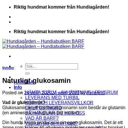
Skip
Riktig hundmat kommer från Hundiagården!
to
content
Riktig hundmat kommer från Hundiagården!
Sök
Nyheter
efter:
Naturligt glukosamin
HANDLA
Info
HÄMTA SJÄLV – AVHÄMTNING I FRYSRUM
Posted on
24 april, 2020
24 april, 2020
by
PirreAnd
LEVERANS MED TURBIL
Vad är glukosamin?
KÖP- OCH LEVERANSVILLKOR
Glukosamin är ett kombinationsnamn som består av glutamin
DHL/POSTNORD
(en aminosyra) och glukos (ett socker).
SÅ HANDLAR DU HOS OSS
VAD ÄR BARF?
Din hunds kropp producerar sin egen glukosamin. Det är ett
Vad kan jag ge min hund?
ämne som hjälper till att skapa molekyler som bildar brosket i