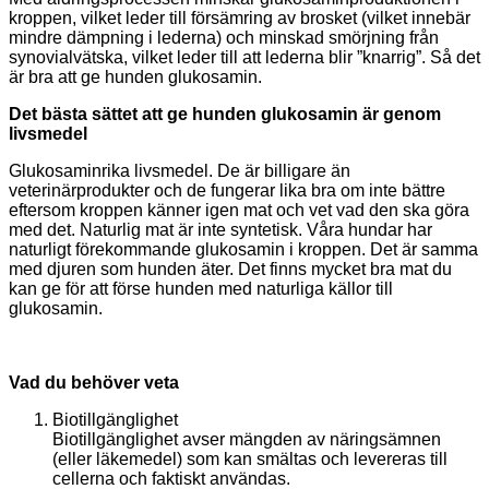
kroppen, vilket leder till försämring av brosket (vilket innebär
mindre dämpning i lederna) och minskad smörjning från
synovialvätska, vilket leder till att lederna blir ”knarrig”. Så det
är bra att ge hunden glukosamin.
Det bästa sättet att ge hunden glukosamin är genom
livsmedel
Glukosaminrika livsmedel. De är billigare än
veterinärprodukter och de fungerar lika bra om inte bättre
eftersom kroppen känner igen mat och vet vad den ska göra
med det. Naturlig mat är inte syntetisk. Våra hundar har
naturligt förekommande glukosamin i kroppen. Det är samma
med djuren som hunden äter. Det finns mycket bra mat du
kan ge för att förse hunden med naturliga källor till
glukosamin.
Vad du behöver veta
Biotillgänglighet
Biotillgänglighet avser mängden av näringsämnen
(eller läkemedel) som kan smältas och levereras till
cellerna och faktiskt användas.