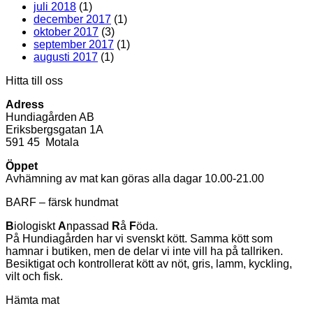
juli 2018
(1)
december 2017
(1)
oktober 2017
(3)
september 2017
(1)
augusti 2017
(1)
Hitta till oss
Adress
Hundiagården AB
Eriksbergsgatan 1A
591 45 Motala
Öppet
Avhämning av mat kan göras alla dagar 10.00-21.00
BARF – färsk hundmat
B
iologiskt
A
npassad
R
å
F
öda.
På Hundiagården har vi svenskt kött. Samma kött som
hamnar i butiken, men de delar vi inte vill ha på tallriken.
Besiktigat och kontrollerat kött av nöt, gris, lamm, kyckling,
vilt och fisk.
Hämta mat