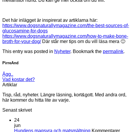
mellanstor hund. Du kan ge mer också om du vill.
Det här inlägget är inspirerat av artiklarna här:
https://www.dogsnaturallymagazine.com/the-best-sources-of-
glucosamine-for-dogs
https://www.dogsnaturallymagazine.com/how-to-make-bone-
broth-for-your-dog/
Där står mer tips om du vill läsa mera 🙂
This entry was posted in
Nyheter
. Bookmark the
permalink
.
PirreAnd
Ägg..
Vad kostar det?
Artiklar
Tisp, råd, nyheter. Längre läsning, kort&gott. Med andra ord,
här kommer du hitta lite av varje.
Senast skrivet
24
jun
Hundens magsyra och matsmältning
Kommentarer