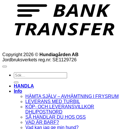
Copyright 2026 ©
Hundiagården AB
Jordbruksverkets reg.nr: SE1129726
Sök
efter:
HANDLA
Info
HÄMTA SJÄLV – AVHÄMTNING I FRYSRUM
LEVERANS MED TURBIL
KÖP- OCH LEVERANSVILLKOR
DHL/POSTNORD
SÅ HANDLAR DU HOS OSS
VAD ÄR BARF?
Vad kan jag ge min hund?