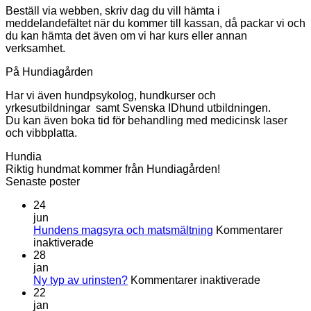
Beställ via webben, skriv dag du vill hämta i
meddelandefältet när du kommer till kassan, då packar vi och
du kan hämta det även om vi har kurs eller annan
verksamhet.
På Hundiagården
Har vi även hundpsykolog, hundkurser och
yrkesutbildningar samt Svenska IDhund utbildningen.
Du kan även boka tid för behandling med medicinsk laser
och vibbplatta.
Hundia
Riktig hundmat kommer från Hundiagården!
Senaste poster
24
jun
Hundens magsyra och matsmältning
Kommentarer
för
inaktiverade
Hundens
28
magsyra
jan
och
för
Ny typ av urinsten?
Kommentarer inaktiverade
matsmältning
Ny
22
typ
jan