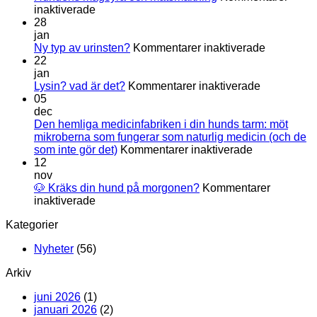
för
inaktiverade
Hundens
28
magsyra
jan
och
för
Ny typ av urinsten?
Kommentarer inaktiverade
matsmältning
Ny
22
typ
jan
för
av
Lysin? vad är det?
Kommentarer inaktiverade
Lysin?
urinsten?
05
vad
dec
är
Den hemliga medicinfabriken i din hunds tarm: möt
det?
mikroberna som fungerar som naturlig medicin (och de
för
som inte gör det)
Kommentarer inaktiverade
Den
12
hemliga
nov
medicinfabri
🐶 Kräks din hund på morgonen?
Kommentarer
för
i
inaktiverade
🐶
din
Kategorier
Kräks
hunds
din
tarm:
Nyheter
(56)
hund
möt
på
mikroberna
Arkiv
morgonen?
som
fungerar
juni 2026
(1)
som
januari 2026
(2)
naturlig