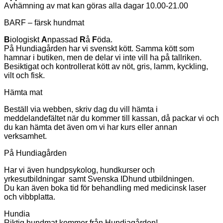
Avhämning av mat kan göras alla dagar 10.00-21.00
BARF – färsk hundmat
B
iologiskt
A
npassad
R
å
F
öda.
På Hundiagården har vi svenskt kött. Samma kött som
hamnar i butiken, men de delar vi inte vill ha på tallriken.
Besiktigat och kontrollerat kött av nöt, gris, lamm, kyckling,
vilt och fisk.
Hämta mat
Beställ via webben, skriv dag du vill hämta i
meddelandefältet när du kommer till kassan, då packar vi och
du kan hämta det även om vi har kurs eller annan
verksamhet.
På Hundiagården
Har vi även hundpsykolog, hundkurser och
yrkesutbildningar samt Svenska IDhund utbildningen.
Du kan även boka tid för behandling med medicinsk laser
och vibbplatta.
Hundia
Riktig hundmat kommer från Hundiagården!