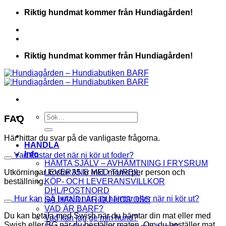
Skip
Riktig hundmat kommer från Hundiagården!
to
content
Riktig hundmat kommer från Hundiagården!
Sök
FAQ
efter:
Här hittar du svar på de vanligaste frågorna.
HANDLA
Info
Vad kostar det när ni kör ut foder?
HÄMTA SJÄLV – AVHÄMTNING I FRYSRUM
LEVERANS MED TURBIL
Utkörningar kostar 35 kr inkl. moms per person och
KÖP- OCH LEVERANSVILLKOR
beställning.
DHL/POSTNORD
Hur kan jag betala när jag hämtar eller när ni kör ut?
SÅ HANDLAR DU HOS OSS
VAD ÄR BARF?
Du kan betala med Swish när du hämtar din mat eller med
Vad kan jag ge min hund?
Swish eller BG när du beställer maten. Om du beställer mat