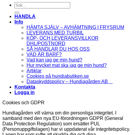
Sök
efter:
HANDLA
Info
HÄMTA SJÄLV – AVHÄMTNING I FRYSRUM
LEVERANS MED TURBIL
KÖP- OCH LEVERANSVILLKOR
DHL/POSTNORD
SÅ HANDLAR DU HOS OSS
VAD ÄR BARF?
Vad kan jag ge min hund?
Hur mycket mat ska jag ge min hund?
Artiklar
Cookies på hundiabutiken.se
Dataskyddspolicy – Hundiagården AB
Kontakta
Logga in
Cookies och GDPR
Hundiagården vill värna om din personliga integritet. I
samband med den nya EU-förordningen GDPR (General
Data Protection Regulation) som ersätter PUL
(Personuppgiftslagen) har vi uppdaterat vår integritetspolicy.
Lagen har som syfte att skydda dig och dina