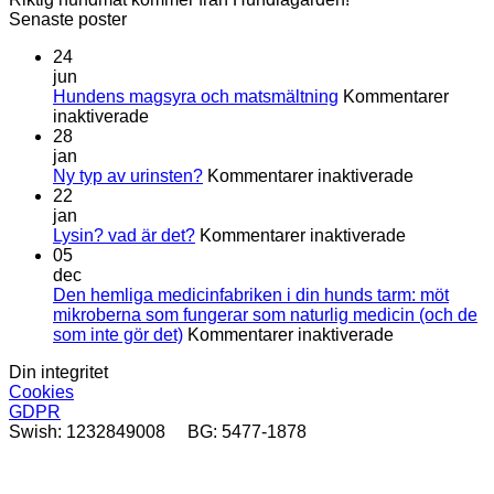
Senaste poster
24
jun
Hundens magsyra och matsmältning
Kommentarer
för
inaktiverade
Hundens
28
magsyra
jan
och
för
Ny typ av urinsten?
Kommentarer inaktiverade
matsmältning
Ny
22
typ
jan
för
av
Lysin? vad är det?
Kommentarer inaktiverade
Lysin?
urinsten?
05
vad
dec
är
Den hemliga medicinfabriken i din hunds tarm: möt
det?
mikroberna som fungerar som naturlig medicin (och de
för
som inte gör det)
Kommentarer inaktiverade
Den
Din integritet
hemliga
Cookies
medicinfabri
GDPR
i
Swish: 1232849008 BG: 5477-1878
din
hunds
tarm:
D
möt