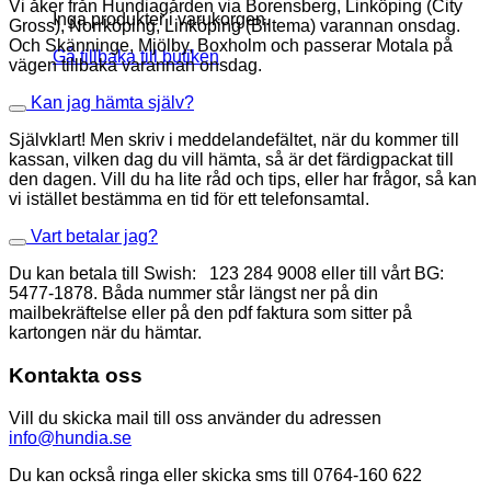
Vi åker från Hundiagården via Borensberg, Linköping (City
Inga produkter i varukorgen.
Gross), Norrköping, Linköping (Biltema) varannan onsdag.
Och Skänninge, Mjölby, Boxholm och passerar Motala på
Gå tillbaka till butiken
vägen tillbaka varannan onsdag.
Kan jag hämta själv?
Självklart! Men skriv i meddelandefältet, när du kommer till
kassan, vilken dag du vill hämta, så är det färdigpackat till
den dagen. Vill du ha lite råd och tips, eller har frågor, så kan
vi istället bestämma en tid för ett telefonsamtal.
Vart betalar jag?
Du kan betala till Swish: 123 284 9008 eller till vårt BG:
5477-1878. Båda nummer står längst ner på din
mailbekräftelse eller på den pdf faktura som sitter på
kartongen när du hämtar.
Kontakta oss
Vill du skicka mail till oss använder du adressen
info@hundia.se
Du kan också ringa eller skicka sms till 0764-160 622