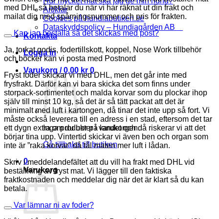
Hur mycket mat ska jag ge min hund?
med DHL så betalar du när vi har räknat ut din frakt och
Artiklar
mailat dig med spårningsnummer och pris för frakten.
Cookies på hundiabutiken.se
Dataskyddspolicy – Hundiagården AB
Kan jag beställa så det skickas med post?
Kontakta
Ja, torkat godis, fodertillskott, koppel, Nose Work tillbehör
Logga in
och böcker kan vi posta med Postnord
Varukorg /
0.00
kr
0
Fryst foder skickar vi med DHL, men det går inte med
frysfrakt. Därför kan vi bara skicka det som finns under
storpack-sortimentet och malda korvar som du plockar ihop
själv till minst 10 kg, så det är så tätt packat att det är
minimalt med luft i kartongen, då tinar det inte upp så fort. Vi
måste också leverera till en adress i en stad, eftersom det tar
Inga produkter i varukorgen.
ett dygn extra om du bor på landet och då riskerar vi att det
börjar tina upp. Vintertid skickar vi även ben och organ som
Gå tillbaka till butiken
inte är ”raka korvar” då tål maten mer luft i lådan.
0
Skriv i meddelandefältet att du vill ha frakt med DHL vid
Varukorg
beställning av fryst mat. Vi lägger till den faktiska
fraktkostnaden och meddelar dig när det är klart så du kan
betala.
Var lämnar ni av foder?