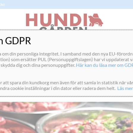
EN!
ch GDPR
MONTHLY ARCHIVES:
OKTOBER 2025
a om din personliga integritet. I samband med den nya EU-föror
ion) som ersätter PUL (Personuppgiftslagen) har vi uppdaterat vår
 skydda dig och dina personuppgifter.
Här kan du läsa mer om GDP
NYHETER
tarmen på verkar beteende…
r att spara din kundkorg men även för att samla in statistik när 
dra cookie inställningar i din dator eller radera dem helt.
Läs mer
D ON
1 OKTOBER, 2025
BY
PIRREAND