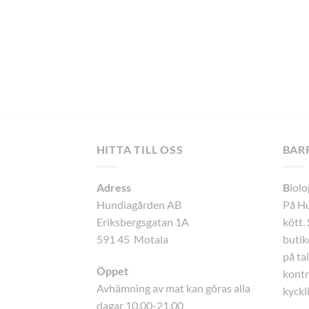
HITTA TILL OSS
BAR
Adress
B
iolo
Hundiagården AB
På Hu
Eriksbergsgatan 1A
kött.
591 45 Motala
butike
på ta
Öppet
kontr
Avhämning av mat kan göras alla
kyckli
dagar 10.00-21.00