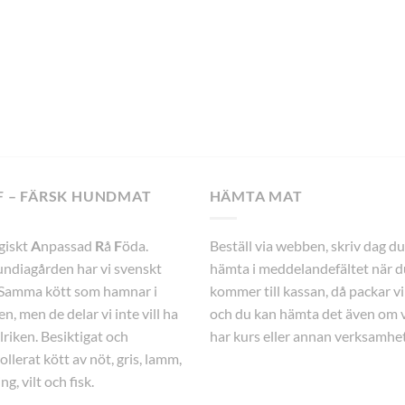
F – FÄRSK HUNDMAT
HÄMTA MAT
giskt
A
npassad
R
å
F
öda.
Beställ via webben, skriv dag du 
ndiagården har vi svenskt
hämta i meddelandefältet när d
 Samma kött som hamnar i
kommer till kassan, då packar vi
n, men de delar vi inte vill ha
och du kan hämta det även om v
llriken. Besiktigat och
har kurs eller annan verksamhet
ollerat kött av nöt, gris, lamm,
ng, vilt och fisk.