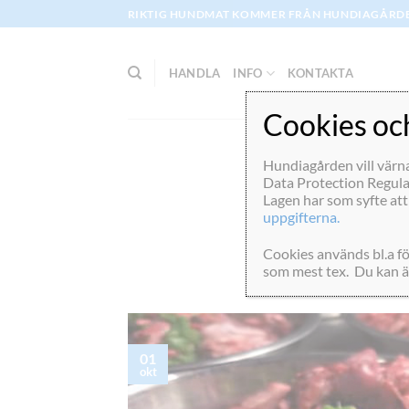
Skip
RIKTIG HUNDMAT KOMMER FRÅN HUNDIAGÅRD
to
content
HANDLA
INFO
KONTAKTA
Cookies o
Hundiagården vill värn
Data Protection Regulat
Lagen har som syfte att
uppgifterna.
Bakterier i 
Cookies används bl.a fö
som mest tex. Du kan än
POSTE
01
okt