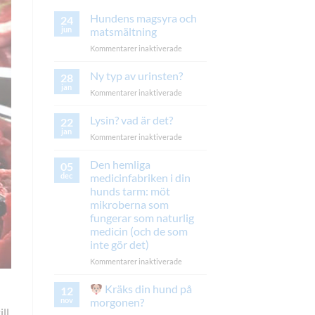
Hundens magsyra och
24
jun
matsmältning
för
Kommentarer inaktiverade
Hundens
magsyra
Ny typ av urinsten?
28
och
jan
för
Kommentarer inaktiverade
matsmältning
Ny
typ
Lysin? vad är det?
22
av
jan
för
Kommentarer inaktiverade
urinsten?
Lysin?
vad
Den hemliga
05
är
dec
medicinfabriken i din
det?
hunds tarm: möt
mikroberna som
fungerar som naturlig
medicin (och de som
inte gör det)
för
Kommentarer inaktiverade
Den
hemliga
Kräks din hund på
12
medicinfabriken
nov
morgonen?
i
ll