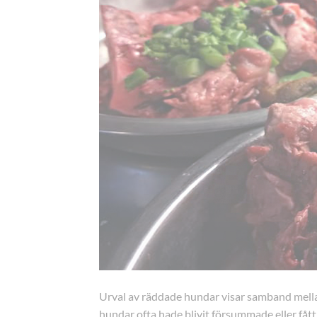
Urval av räddade hundar visar samband mella
hundar ofta hade blivit försummade eller fått 