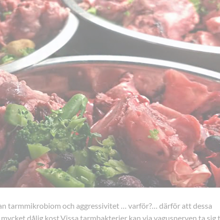
n tarmmikrobiom och aggressivitet … varför?… därför att dessa
mycket dålig kost.Vissa tarmbakterier kan via vagusnerven ta sig ti