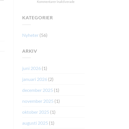
för
Kommentarer inaktiverade
din
hunds
Kräks
tarm:
din
KATEGORIER
möt
hund
mikroberna
på
som
morgonen?
fungerar
Nyheter
(56)
som
naturlig
medicin
ARKIV
(och
de
som
inte
juni 2026
(1)
gör
det)
januari 2026
(2)
december 2025
(1)
november 2025
(1)
oktober 2025
(1)
augusti 2025
(1)