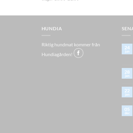
HUNDIA
SEN
Riktig hundmat kommer från
24
jun
Hundiagården!
28
jan
22
jan
05
dec