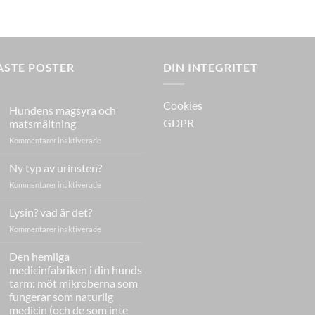
ASTE POSTER
DIN INTEGRITET
Cookies
Hundens magsyra och
GDPR
matsmältning
för
Kommentarer inaktiverade
Hundens
magsyra
Ny typ av urinsten?
och
för
Kommentarer inaktiverade
matsmältning
Ny
typ
Lysin? vad är det?
av
för
Kommentarer inaktiverade
urinsten?
Lysin?
vad
Den hemliga
är
medicinfabriken i din hunds
det?
tarm: möt mikroberna som
fungerar som naturlig
medicin (och de som inte