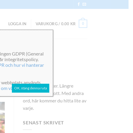
0
LOGGA IN
VARUKORG /
0.00
KR
dningen GDPR (General
 integritetspolicy.
R och hur vi hanterar
ARTIKLAR
vår webbplats används
Tisp, råd, nyheter. Längre
 om våra cookies här
OK, stäng denna ruta
läsning, kort&gott. Med andra
ord, här kommer du hitta lite av
varje.
SENAST SKRIVET