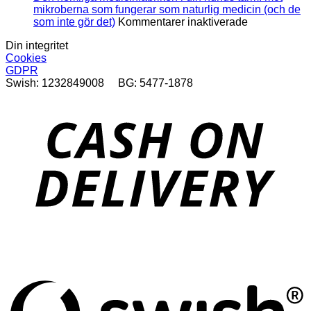
det?
mikroberna som fungerar som naturlig medicin (och de
för
som inte gör det)
Kommentarer inaktiverade
Den
Din integritet
hemliga
Cookies
medicinfabri
GDPR
i
Swish: 1232849008 BG: 5477-1878
din
hunds
tarm:
D
möt
mikroberna
som
fungerar
som
naturlig
medicin
(och
de
som
inte
S
gör
(
det)