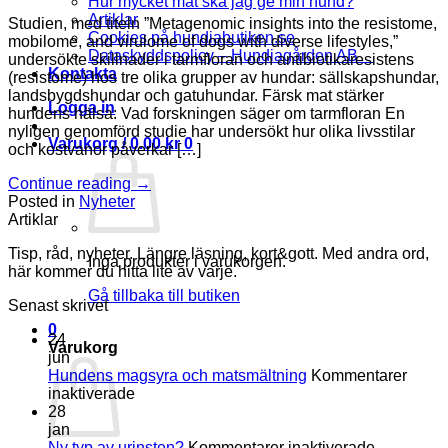
Hur mycket mat ska jag ge min hund?
Artiklar
Studien, med titeln ”Metagenomic insights into the resistome,
Cookies på hundiabutiken.se
mobilome, and virulome of dogs with diverse lifestyles,”
Dataskyddspolicy – Hundiagården AB
undersökte skillnader i tarmfloran och antibiotikaresistens
Kontakta
(resistome) hos tre olika grupper av hundar: sällskapshundar,
landsbygdshundar och gatuhundar. Färsk mat stärker
Logga in
hundens hälsa: Vad forskningen säger om tarmfloran En
nyligen genomförd studie har undersökt hur olika livsstilar
Varukorg /
0.00
kr
0
och kostvanor påverkar […]
Continue reading
→
Posted in
Nyheter
Artiklar
Tisp, råd, nyheter. Längre läsning, kort&gott. Med andra ord,
Inga produkter i varukorgen.
här kommer du hitta lite av varje.
Gå tillbaka till butiken
Senast skrivet
0
24
Varukorg
jun
Hundens magsyra och matsmältning
Kommentarer
för
inaktiverade
Hundens
28
magsyra
jan
och
för
Ny typ av urinsten?
Kommentarer inaktiverade