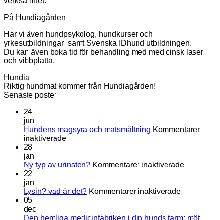
verksamhet.
På Hundiagården
Har vi även hundpsykolog, hundkurser och
yrkesutbildningar samt Svenska IDhund utbildningen.
Du kan även boka tid för behandling med medicinsk laser
och vibbplatta.
Hundia
Riktig hundmat kommer från Hundiagården!
Senaste poster
24
jun
Hundens magsyra och matsmältning
Kommentarer
för
inaktiverade
Hundens
28
magsyra
jan
och
för
Ny typ av urinsten?
Kommentarer inaktiverade
matsmältning
Ny
22
typ
jan
för
av
Lysin? vad är det?
Kommentarer inaktiverade
Lysin?
urinsten?
05
vad
dec
är
Den hemliga medicinfabriken i din hunds tarm: möt