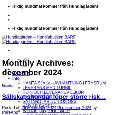
Skip
Riktig hundmat kommer från Hundiagården!
to
content
Riktig hundmat kommer från Hundiagården!
Sök
Monthly Archives:
efter:
december 2024
HANDLA
Info
HÄMTA SJÄLV – AVHÄMTNING I FRYSRUM
Nyheter
LEVERANS MED TURBIL
KÖP- OCH LEVERANSVILLKOR
Sällskapshundar löper större risk…
DHL/POSTNORD
SÅ HANDLAR DU HOS OSS
VAD ÄR BARF?
Posted on
26 december, 2024
26 december, 2024
by
Vad kan jag ge min hund?
PirreAnd