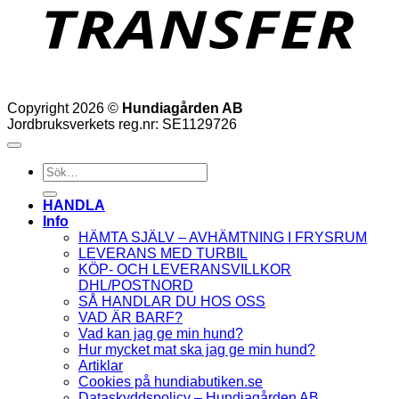
Copyright 2026 ©
Hundiagården AB
Jordbruksverkets reg.nr: SE1129726
Sök
efter:
HANDLA
Info
HÄMTA SJÄLV – AVHÄMTNING I FRYSRUM
LEVERANS MED TURBIL
KÖP- OCH LEVERANSVILLKOR
DHL/POSTNORD
SÅ HANDLAR DU HOS OSS
VAD ÄR BARF?
Vad kan jag ge min hund?
Hur mycket mat ska jag ge min hund?
Artiklar
Cookies på hundiabutiken.se
Dataskyddspolicy – Hundiagården AB