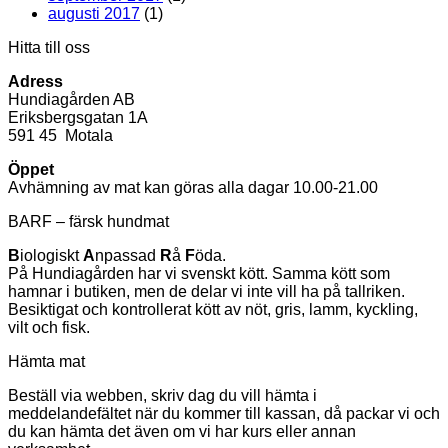
augusti 2017
(1)
Hitta till oss
Adress
Hundiagården AB
Eriksbergsgatan 1A
591 45 Motala
Öppet
Avhämning av mat kan göras alla dagar 10.00-21.00
BARF – färsk hundmat
B
iologiskt
A
npassad
R
å
F
öda.
På Hundiagården har vi svenskt kött. Samma kött som
hamnar i butiken, men de delar vi inte vill ha på tallriken.
Besiktigat och kontrollerat kött av nöt, gris, lamm, kyckling,
vilt och fisk.
Hämta mat
Beställ via webben, skriv dag du vill hämta i
meddelandefältet när du kommer till kassan, då packar vi och
du kan hämta det även om vi har kurs eller annan