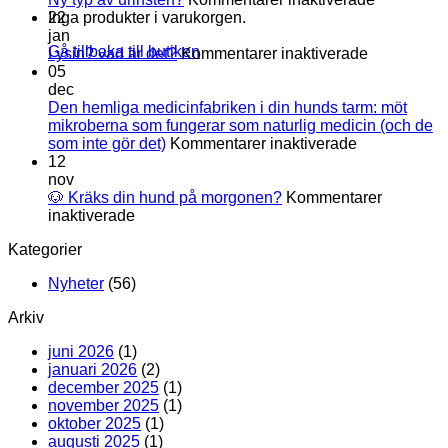
matsmältning
Ny
Inga produkter i varukorgen.
22
typ
jan
Gå tillbaka till butiken
för
av
Lysin? vad är det?
Kommentarer inaktiverade
Lysin?
urinsten?
05
vad
dec
är
Den hemliga medicinfabriken i din hunds tarm: möt
det?
mikroberna som fungerar som naturlig medicin (och de
för
som inte gör det)
Kommentarer inaktiverade
Den
12
hemliga
nov
medicinfabri
🐶 Kräks din hund på morgonen?
Kommentarer
för
i
inaktiverade
🐶
din
Kategorier
Kräks
hunds
din
tarm:
Nyheter
(56)
hund
möt
på
mikroberna
Arkiv
morgonen?
som
fungerar
juni 2026
(1)
som
januari 2026
(2)
naturlig
december 2025
(1)
medicin
november 2025
(1)
(och
oktober 2025
(1)
de
augusti 2025
(1)