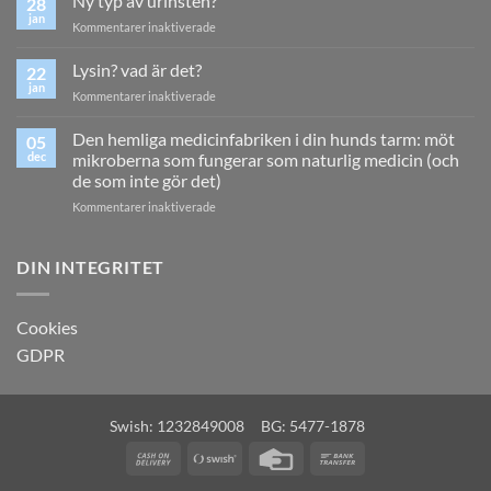
Ny typ av urinsten?
28
och
jan
för
Kommentarer inaktiverade
matsmältning
Ny
typ
Lysin? vad är det?
22
av
jan
för
Kommentarer inaktiverade
urinsten?
Lysin?
vad
Den hemliga medicinfabriken i din hunds tarm: möt
05
är
dec
mikroberna som fungerar som naturlig medicin (och
det?
de som inte gör det)
för
Kommentarer inaktiverade
Den
hemliga
medicinfabriken
DIN INTEGRITET
i
din
hunds
Cookies
tarm:
GDPR
möt
mikroberna
som
fungerar
Swish: 1232849008 BG: 5477-1878
som
naturlig
Cash
Swish
Credit
Bank
medicin
On
(SE)
Card
Transfer
(och