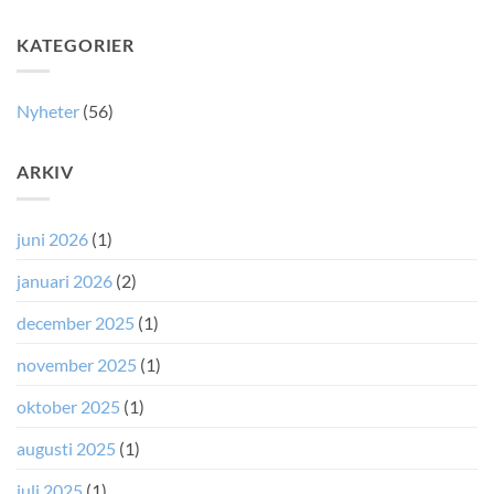
din
Kräks
hunds
din
KATEGORIER
tarm:
hund
möt
på
mikroberna
morgonen?
som
Nyheter
(56)
fungerar
som
naturlig
ARKIV
medicin
(och
de
som
juni 2026
(1)
inte
gör
januari 2026
(2)
det)
december 2025
(1)
november 2025
(1)
oktober 2025
(1)
augusti 2025
(1)
juli 2025
(1)