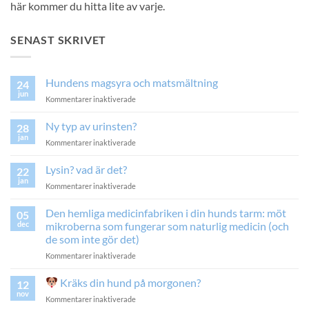
här kommer du hitta lite av varje.
SENAST SKRIVET
Hundens magsyra och matsmältning
24
jun
för
Kommentarer inaktiverade
Hundens
magsyra
Ny typ av urinsten?
28
och
jan
för
Kommentarer inaktiverade
matsmältning
Ny
typ
Lysin? vad är det?
22
av
jan
för
Kommentarer inaktiverade
urinsten?
Lysin?
vad
Den hemliga medicinfabriken i din hunds tarm: möt
05
är
dec
mikroberna som fungerar som naturlig medicin (och
det?
de som inte gör det)
för
Kommentarer inaktiverade
Den
hemliga
Kräks din hund på morgonen?
12
medicinfabriken
nov
för
Kommentarer inaktiverade
i