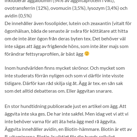
inkluderar äggalbumin (54% av äggvitaprotein i vikt),
ovotransferrin (12%), ovomucin (3,5%), lysozym (3,4%) och
avidin (0,5%)
De innehåller även fosolipider, lutein och zeaxantin (vitalt för
ögonhälsan, båda de senaste är svåra för köttätare att hitta
om de inte äter ögon från deras byten tex. Det behöver väl
inte sägas att ägg av frigående höns, som inte äter majs som
förändrar fettsyraprofilen, är bäst ägg
Inom hundvärlden finns mycket skrönor. Och mycket som
inte studerats förrän nyligen och som vi därför inte visste
tidigare. Därför kan råd skilja sig åt. Ägg är tex. en sån sak
som det alltid debatteras om. Eller äggvitan snarare.
En stor hundtidning publicerade just en artikel om ägg. Att
äggvita inte ska ges. De har inte sakfel. Men idag vet vi att vi
inte behöver varna för att äta hela ägg med rå äggvita.
Äggvita innehåller avidin, en Biotin-hämmare. Biotin är ett av
B-vitaminerna. Biotin är viktigt för din hunds cellväxt,