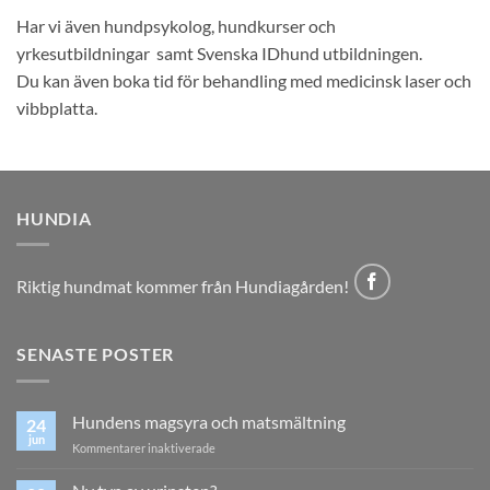
Har vi även hundpsykolog, hundkurser och
yrkesutbildningar samt Svenska IDhund utbildningen.
Du kan även boka tid för behandling med medicinsk laser och
vibbplatta.
HUNDIA
Riktig hundmat kommer från Hundiagården!
SENASTE POSTER
Hundens magsyra och matsmältning
24
jun
för
Kommentarer inaktiverade
Hundens
magsyra