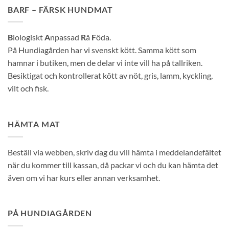
BARF – FÄRSK HUNDMAT
B
iologiskt
A
npassad
R
å
F
öda.
På Hundiagården har vi svenskt kött. Samma kött som
hamnar i butiken, men de delar vi inte vill ha på tallriken.
Besiktigat och kontrollerat kött av nöt, gris, lamm, kyckling,
vilt och fisk.
HÄMTA MAT
Beställ via webben, skriv dag du vill hämta i meddelandefältet
när du kommer till kassan, då packar vi och du kan hämta det
även om vi har kurs eller annan verksamhet.
PÅ HUNDIAGÅRDEN