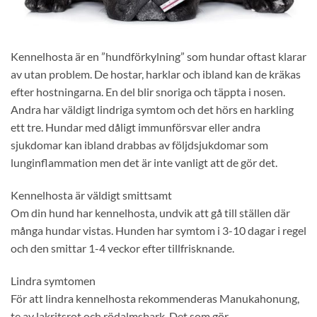
Kennelhosta är en ”hundförkylning” som hundar oftast klarar
av utan problem. De hostar, harklar och ibland kan de kräkas
efter hostningarna. En del blir snoriga och täppta i nosen.
Andra har väldigt lindriga symtom och det hörs en harkling
ett tre. Hundar med dåligt immunförsvar eller andra
sjukdomar kan ibland drabbas av följdsjukdomar som
lunginflammation men det är inte vanligt att de gör det.
Kennelhosta är väldigt smittsamt
Om din hund har kennelhosta, undvik att gå till ställen där
många hundar vistas. Hunden har symtom i 3-10 dagar i regel
och den smittar 1-4 veckor efter tillfrisknande.
Lindra symtomen
För att lindra kennelhosta rekommenderas Manukahonung,
te av lakritsrot och rödalmsbark. Det som gör