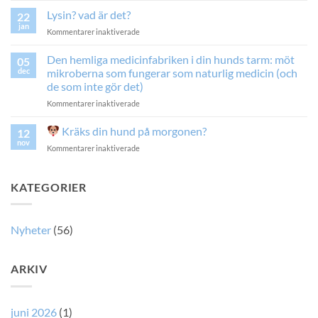
typ
Lysin? vad är det?
22
av
jan
för
Kommentarer inaktiverade
urinsten?
Lysin?
vad
Den hemliga medicinfabriken i din hunds tarm: möt
05
är
dec
mikroberna som fungerar som naturlig medicin (och
det?
de som inte gör det)
för
Kommentarer inaktiverade
Den
hemliga
Kräks din hund på morgonen?
12
medicinfabriken
nov
för
Kommentarer inaktiverade
i
din
Kräks
hunds
din
KATEGORIER
tarm:
hund
möt
på
mikroberna
morgonen?
som
Nyheter
(56)
fungerar
som
naturlig
ARKIV
medicin
(och
de
som
juni 2026
(1)