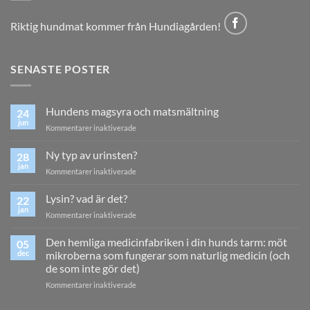
Riktig hundmat kommer från Hundiagården!
SENASTE POSTER
Hundens magsyra och matsmältning
24
jun
för
Kommentarer inaktiverade
Hundens
magsyra
Ny typ av urinsten?
28
och
jan
för
Kommentarer inaktiverade
matsmältning
Ny
typ
Lysin? vad är det?
22
av
jan
för
Kommentarer inaktiverade
urinsten?
Lysin?
vad
Den hemliga medicinfabriken i din hunds tarm: möt
05
är
dec
mikroberna som fungerar som naturlig medicin (och
det?
de som inte gör det)
för
Kommentarer inaktiverade
Den
hemliga