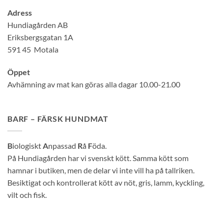
Adress
Hundiagården AB
Eriksbergsgatan 1A
591 45 Motala
Öppet
Avhämning av mat kan göras alla dagar 10.00-21.00
BARF – FÄRSK HUNDMAT
B
iologiskt
A
npassad
R
å
F
öda.
På Hundiagården har vi svenskt kött. Samma kött som
hamnar i butiken, men de delar vi inte vill ha på tallriken.
Besiktigat och kontrollerat kött av nöt, gris, lamm, kyckling,
vilt och fisk.