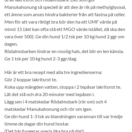
Manukahonung så speciell är att den är rik på methylglyoxal,
ett ämne som anses hindra bakterier från att fastna på celler.
Men för att vara riktigt bra bör den ha ett UMF värde på
minst 15 (det kan ofta stå ett MGO värde istället, då ska den
vara över 500). Ge din hund 1/2 tsk per 10 kg hund 2 ggr om
dagen.
Rödalmsbarken lindrar en rosslig hals, det blir en len känsla.
Ge 1 tsk per 10 kg hund 2-3 ggr/dag.
Här är ett bra recept med alla tre ingredienserna:
Gör 2 koppar lakritsrot te.
Koka upp mängden vatten, stoppa i 2 tepåsar lakritsrot te.
Låt det stå och dra 20 minuter med tepåsen i.
Lägg sen i 4 matskedar Rödalmsbark (rör om) och 4
matskedar Manukahonung och rör om igen.
Ge din hund 1-3 tsk av blandningen varannan till var tredje
timme de dagar din hund hostar.
(Det här fungerar precis lika bra på dig!)