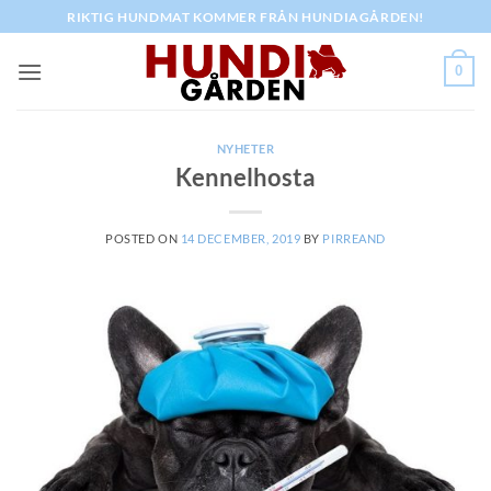
Skip
RIKTIG HUNDMAT KOMMER FRÅN HUNDIAGÅRDEN!
to
content
0
NYHETER
Kennelhosta
POSTED ON
14 DECEMBER, 2019
BY
PIRREAND