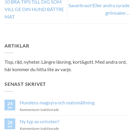
10 BRA TIPS TILL DIG SOM
Sauerkraut!Eller andra syrade
VILL GE DIN HUND BÄTTRE
grönsaker…
MAT
ARTIKLAR
Tisp, råd, nyheter. Längre läsning, kort&gott. Med andra ord,
här kommer du hitta lite av varje.
SENAST SKRIVET
Hundens magsyra och matsmältning
24
jun
för
Kommentarer inaktiverade
Hundens
magsyra
Ny typ av urinsten?
28
och
jan
för
Kommentarer inaktiverade
matsmältning
Ny