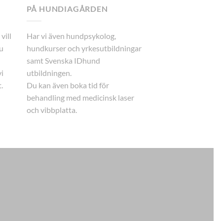
PÅ HUNDIAGÅRDEN
vill
Har vi även hundpsykolog,
u
hundkurser och yrkesutbildningar
samt Svenska IDhund
i
utbildningen.
.
Du kan även boka tid för
behandling med medicinsk laser
och vibbplatta.