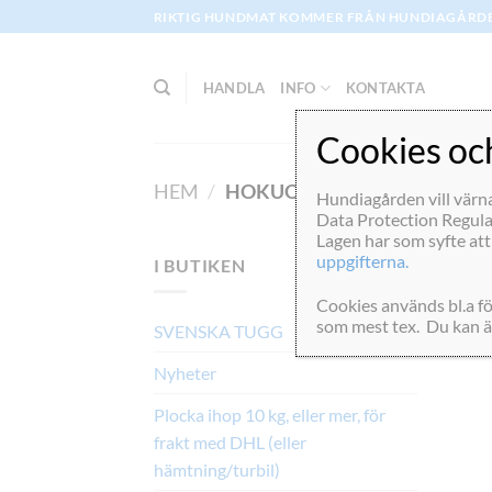
Skip
RIKTIG HUNDMAT KOMMER FRÅN HUNDIAGÅRD
to
content
HANDLA
INFO
KONTAKTA
Cookies o
HEM
/
HOKUO
Hundiagården vill värn
Data Protection Regulat
Lagen har som syfte att
uppgifterna.
I BUTIKEN
Cookies används bl.a fö
som mest tex. Du kan än
SVENSKA TUGG
Nyheter
Plocka ihop 10 kg, eller mer, för
frakt med DHL (eller
hämtning/turbil)