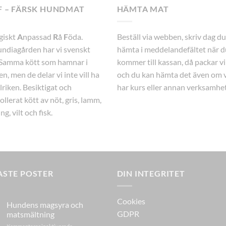
F – FÄRSK HUNDMAT
HÄMTA MAT
giskt
A
npassad
R
å
F
öda.
Beställ via webben, skriv dag du 
ndiagården har vi svenskt
hämta i meddelandefältet när d
 Samma kött som hamnar i
kommer till kassan, då packar vi
n, men de delar vi inte vill ha
och du kan hämta det även om v
llriken. Besiktigat och
har kurs eller annan verksamhet
ollerat kött av nöt, gris, lamm,
ng, vilt och fisk.
ASTE POSTER
DIN INTEGRITET
Cookies
Hundens magsyra och
GDPR
matsmältning
för