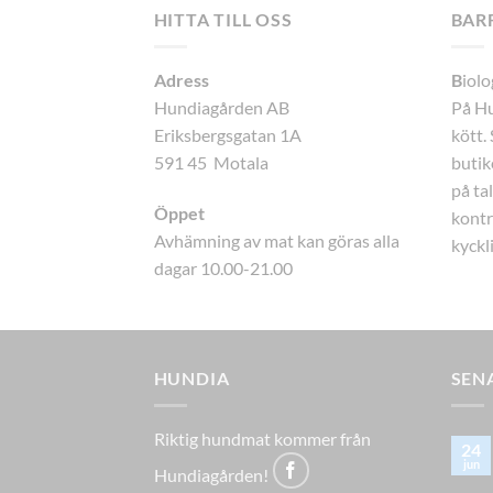
HITTA TILL OSS
BAR
Adress
B
iolo
Hundiagården AB
På Hu
Eriksbergsgatan 1A
kött.
591 45 Motala
butike
på ta
Öppet
kontr
Avhämning av mat kan göras alla
kyckli
dagar 10.00-21.00
HUNDIA
SEN
Riktig hundmat kommer från
24
jun
Hundiagården!