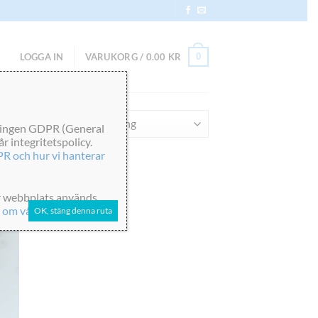
0
LOGGA IN
VARUKORG /
0.00
KR
sultat
dningen GDPR (General
 integritetspolicy.
R och hur vi hanterar
vår webbplats används
 om våra cookies här
OK, stäng denna ruta