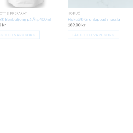
OTT & PREPARAT
HOKUŌ
® Benbuljong på Älg 400ml
Hokuō® Grönläppad mussla
0
kr
189.00
kr
G TILL I VARUKORG
LÄGG TILL I VARUKORG