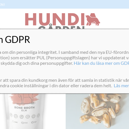
EN!
ch GDPR
Visar alla 2 re
a om din personliga integritet. I samband med den nya EU-föror
ion) som ersätter PUL (Personuppgiftslagen) har vi uppdaterat vår
 skydda dig och dina personuppgifter.
Här kan du läsa mer om GDP
r att spara din kundkorg men även för att samla in statistik när 
dra cookie inställningar i din dator eller radera dem helt.
Läs mer