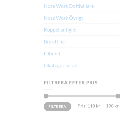
Nose Work Dofthållare
Nose Work Övrigt
Koppel antiglid
Bra att ha
IDhund
Okategoriserad
FILTRERA EFTER PRIS
Min
Max
Pris:
110 kr
—
190 kr
FILTRERA
pris
pris