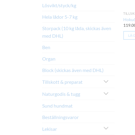
Lösvikt/styck/kg
TILLSK
Hela lådor 5-7 kg
Hokuō
119.0
Storpack (10 kg låda, skickas även
med DHL)
LÄG
Ben
Organ
Block (skickas även med DHL)
Tillskott & preparat
Naturgodis & tugg
Sund hundmat
Beställningsvaror
Lekisar