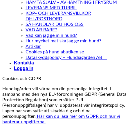
HÄMTA SJÄLV – AVHÄMTNING I FRYSRUM
LEVERANS MED TURBIL
KÖP- OCH LEVERANSVILLKOR
DHL/POSTNORD
SÅ HANDLAR DU HOS OSS
VAD ÄR BARF?
Vad kan jag ge min hund?
Hur mycket mat ska jag ge min hund?
Artiklar
Cookies på hundiabutiken.se
Dataskyddspolicy – Hundiagården AB
Kontakta
Logga in
Cookies och GDPR
Hundiagården vill värna om din personliga integritet. I
samband med den nya EU-förordningen GDPR (General Data
Protection Regulation) som ersätter PUL
(Personuppgiftslagen) har vi uppdaterat vår integritetspolicy.
Lagen har som syfte att skydda dig och dina
personuppgifter.
Här kan du läsa mer om GDPR och hur vi
hanterar uppgifterna.