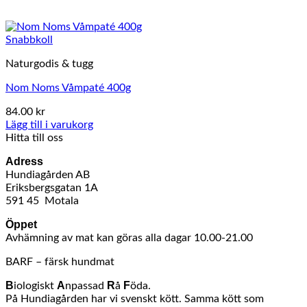
Snabbkoll
Naturgodis & tugg
Nom Noms Våmpaté 400g
84.00
kr
Lägg till i varukorg
Hitta till oss
Adress
Hundiagården AB
Eriksbergsgatan 1A
591 45 Motala
Öppet
Avhämning av mat kan göras alla dagar 10.00-21.00
BARF – färsk hundmat
B
A
R
F
iologiskt
npassad
å
öda.
På Hundiagården har vi svenskt kött. Samma kött som