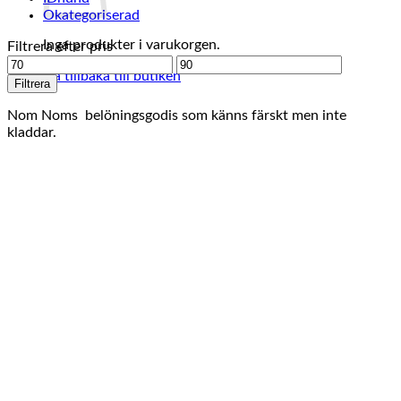
Okategoriserad
Inga produkter i varukorgen.
Filtrera efter pris
Min
Max
Gå tillbaka till butiken
pris
pris
Filtrera
Nom Noms belöningsgodis som känns färskt men inte
kladdar.