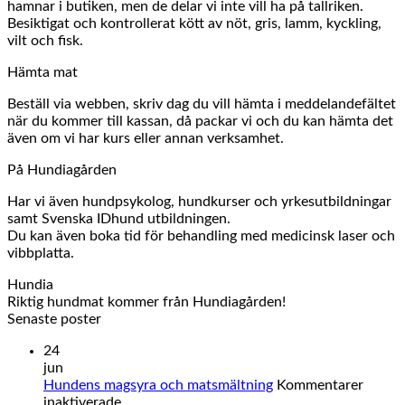
hamnar i butiken, men de delar vi inte vill ha på tallriken.
Besiktigat och kontrollerat kött av nöt, gris, lamm, kyckling,
vilt och fisk.
Hämta mat
Beställ via webben, skriv dag du vill hämta i meddelandefältet
när du kommer till kassan, då packar vi och du kan hämta det
även om vi har kurs eller annan verksamhet.
På Hundiagården
Har vi även hundpsykolog, hundkurser och yrkesutbildningar
samt Svenska IDhund utbildningen.
Du kan även boka tid för behandling med medicinsk laser och
vibbplatta.
Hundia
Riktig hundmat kommer från Hundiagården!
Senaste poster
24
jun
Hundens magsyra och matsmältning
Kommentarer
för
inaktiverade