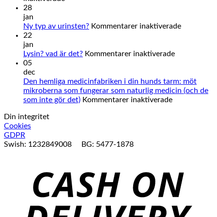
Hundens
28
magsyra
jan
och
för
Ny typ av urinsten?
Kommentarer inaktiverade
matsmältning
Ny
22
typ
jan
för
av
Lysin? vad är det?
Kommentarer inaktiverade
Lysin?
urinsten?
05
vad
dec
är
Den hemliga medicinfabriken i din hunds tarm: möt
det?
mikroberna som fungerar som naturlig medicin (och de
för
som inte gör det)
Kommentarer inaktiverade
Den
Din integritet
hemliga
Cookies
medicinfabri
GDPR
i
Swish: 1232849008 BG: 5477-1878
din
C
hunds
tarm:
D
möt
mikroberna
som
fungerar
som