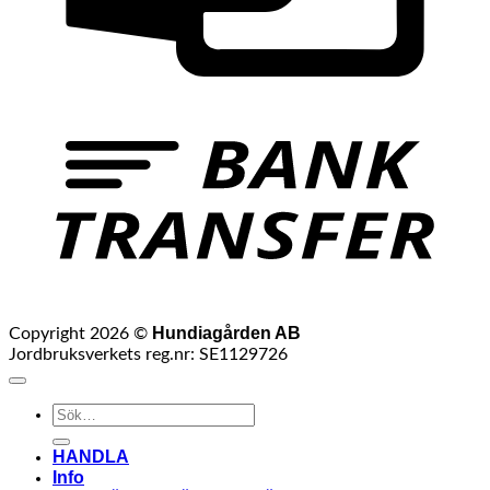
B
T
Hundiagården AB
Copyright 2026 ©
Jordbruksverkets reg.nr: SE1129726
Sök
efter:
HANDLA
Info