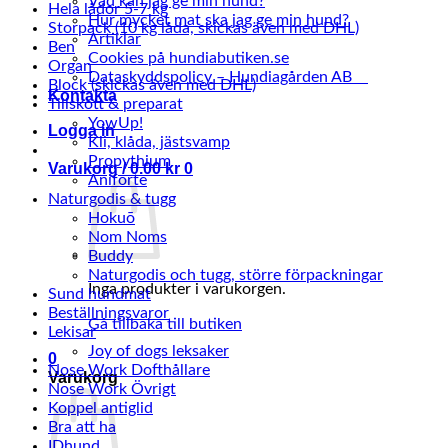
Vad kan jag ge min hund?
Hela lådor 5-7 kg
Hur mycket mat ska jag ge min hund?
Storpack (10 kg låda, skickas även med DHL)
Artiklar
Ben
Cookies på hundiabutiken.se
Organ
Dataskyddspolicy – Hundiagården AB
Block (skickas även med DHL)
Kontakta
Tillskott & preparat
YowUp!
Logga in
Kli, klåda, jästsvamp
Propythium
Varukorg /
0.00
kr
0
Aniforte
Naturgodis & tugg
Hokuō
Nom Noms
Buddy
Naturgodis och tugg, större förpackningar
Inga produkter i varukorgen.
Sund hundmat
Beställningsvaror
Gå tillbaka till butiken
Lekisar
Joy of dogs leksaker
0
Nose Work Dofthållare
Varukorg
Nose Work Övrigt
Koppel antiglid
Bra att ha
IDhund