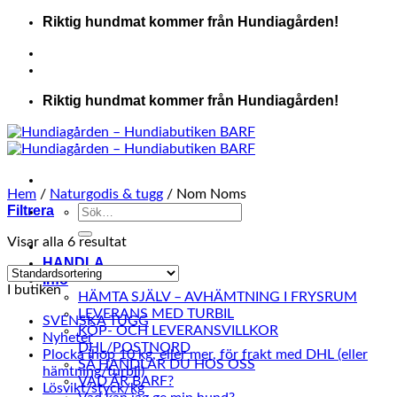
Skip
Riktig hundmat kommer från Hundiagården!
to
content
Riktig hundmat kommer från Hundiagården!
Hem
/
Naturgodis & tugg
/
Nom Noms
Filtrera
Sök
efter:
Visar alla 6 resultat
HANDLA
Info
I butiken
HÄMTA SJÄLV – AVHÄMTNING I FRYSRUM
LEVERANS MED TURBIL
SVENSKA TUGG
KÖP- OCH LEVERANSVILLKOR
Nyheter
DHL/POSTNORD
Plocka ihop 10 kg, eller mer, för frakt med DHL (eller
SÅ HANDLAR DU HOS OSS
hämtning/turbil)
VAD ÄR BARF?
Lösvikt/styck/kg