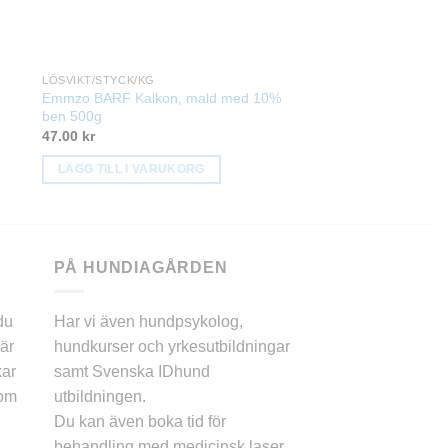
LÖSVIKT/STYCK/KG
LÖSVIKT/STYCK/KG
Emmzo BARF Kalkon, mald med 10%
Emmzo BARF Lax, 1 
ben 500g
104.00
kr
47.00
kr
LÄGG TILL I VARU
LÄGG TILL I VARUKORG
PÅ HUNDIAGÅRDEN
du
Har vi även hundpsykolog,
är
hundkurser och yrkesutbildningar
kar
samt Svenska IDhund
 om
utbildningen.
Du kan även boka tid för
behandling med medicinsk laser