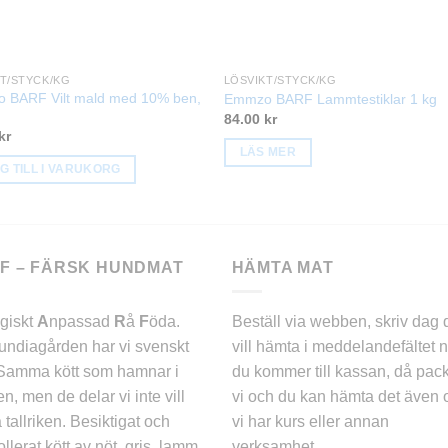
T/STYCK/KG
LÖSVIKT/STYCK/KG
 BARF Vilt mald med 10% ben,
Emmzo BARF Lammtestiklar 1 kg
84.00
kr
kr
LÄS MER
G TILL I VARUKORG
F – FÄRSK HUNDMAT
HÄMTA MAT
ogiskt
A
npassad
R
å
F
öda.
Beställ via webben, skriv dag 
ndiagården har vi svenskt
vill hämta i meddelandefältet n
 Samma kött som hamnar i
du kommer till kassan, då pac
en, men de delar vi inte vill
vi och du kan hämta det även
 tallriken. Besiktigat och
vi har kurs eller annan
ollerat kött av nöt, gris, lamm,
verksamhet.