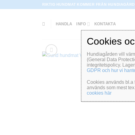
Skip
RIKTIG HUNDMAT KOMMER FRÅN HUNDIAGÅRD
to
content
HANDLA
INFO
KONTAKTA
Cookies o
Hundiagården vill vär
(General Data Protecti
integritetspolicy. Lage
GDPR och hur vi hante
Cookies används bl.a f
används som mest tex. 
cookies här