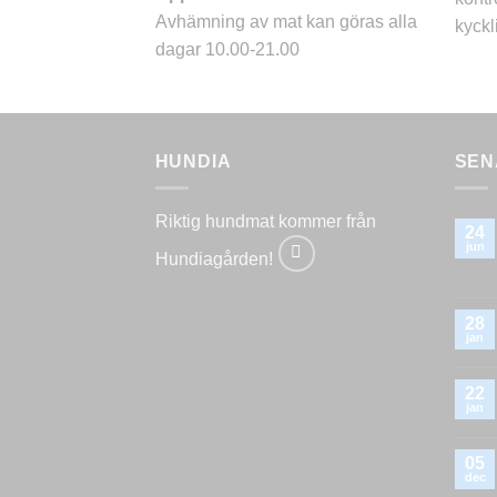
Avhämning av mat kan göras alla
kyckli
dagar 10.00-21.00
HUNDIA
SEN
Riktig hundmat kommer från
24
jun
Hundiagården!
28
jan
22
jan
05
dec