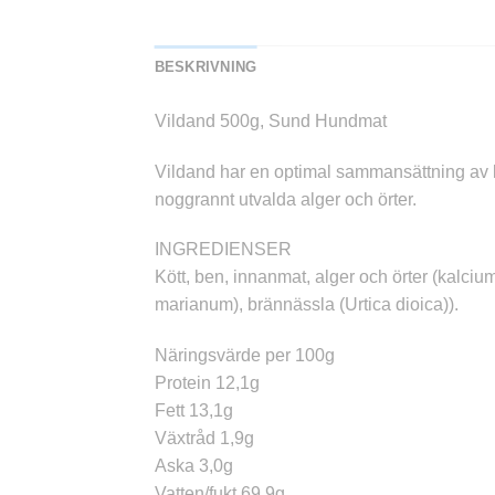
BESKRIVNING
Vildand 500g, Sund Hundmat
Vildand har en optimal sammansättning av k
noggrannt utvalda alger och örter.
INGREDIENSER
Kött, ben, innanmat, alger och örter (kalcium
marianum), brännässla (Urtica dioica)).
Näringsvärde per 100g
Protein 12,1g
Fett 13,1g
Växtråd 1,9g
Aska 3,0g
Vatten/fukt 69,9g