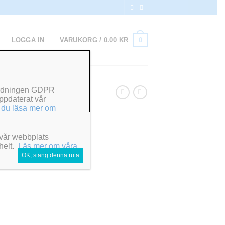
0
LOGGA IN
VARUKORG /
0.00
KR
rordningen GDPR
ppdaterat vår
ildand
 du läsa mer om
 vår webbplats
 helt.
Läs mer om våra
OK, stäng denna ruta