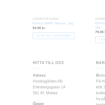
LÖSVIKT/STYCK/KG
LÖSVIK
Emmzo
Emmzo BARF Nötvom, 1kg
1kg
54.00
kr
79.00
LÄGG TILL I VARUKORG
LÄG
HITTA TILL OSS
BAR
Adress
B
iol
Hundiagården AB
På Hu
Eriksbergsgatan 1A
kött.
591 45 Motala
butik
ha på
Öppet
kontr