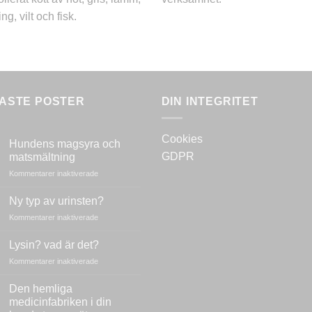
ng, vilt och fisk.
ASTE POSTER
DIN INTEGRITET
Cookies
Hundens magsyra och
GDPR
matsmältning
för
Kommentarer inaktiverade
Hundens
magsyra
Ny typ av urinsten?
och
för
Kommentarer inaktiverade
matsmältning
Ny
typ
Lysin? vad är det?
av
för
Kommentarer inaktiverade
urinsten?
Lysin?
vad
Den hemliga
är
medicinfabriken i din
det?