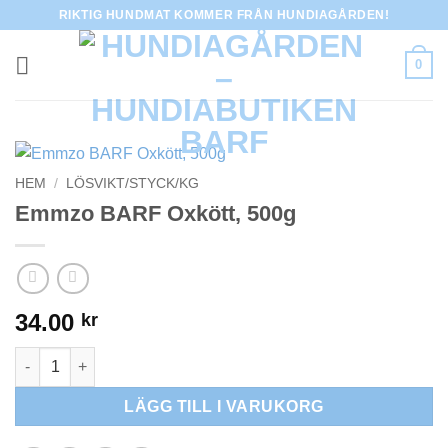
Skip
RIKTIG HUNDMAT KOMMER FRÅN HUNDIAGÅRDEN!
to
content
0
HEM
/
LÖSVIKT/STYCK/KG
Emmzo BARF Oxkött, 500g
34.00
kr
Emmzo BARF Oxkött, 500g mängd
LÄGG TILL I VARUKORG