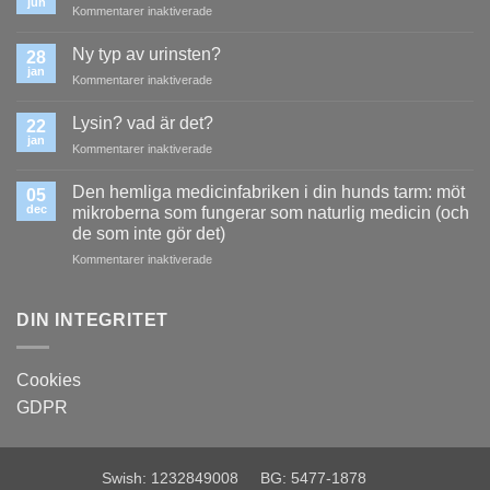
jun
för
Kommentarer inaktiverade
Hundens
magsyra
Ny typ av urinsten?
28
och
jan
för
Kommentarer inaktiverade
matsmältning
Ny
typ
Lysin? vad är det?
22
av
jan
för
Kommentarer inaktiverade
urinsten?
Lysin?
vad
Den hemliga medicinfabriken i din hunds tarm: möt
05
är
dec
mikroberna som fungerar som naturlig medicin (och
det?
de som inte gör det)
för
Kommentarer inaktiverade
Den
hemliga
medicinfabriken
DIN INTEGRITET
i
din
hunds
Cookies
tarm:
GDPR
möt
mikroberna
som
fungerar
Swish: 1232849008 BG: 5477-1878
som