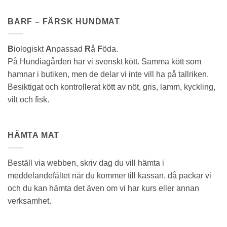
BARF – FÄRSK HUNDMAT
B
iologiskt
A
npassad
R
å
F
öda.
På Hundiagården har vi svenskt kött. Samma kött som
hamnar i butiken, men de delar vi inte vill ha på tallriken.
Besiktigat och kontrollerat kött av nöt, gris, lamm, kyckling,
vilt och fisk.
HÄMTA MAT
Beställ via webben, skriv dag du vill hämta i
meddelandefältet när du kommer till kassan, då packar vi
och du kan hämta det även om vi har kurs eller annan
verksamhet.