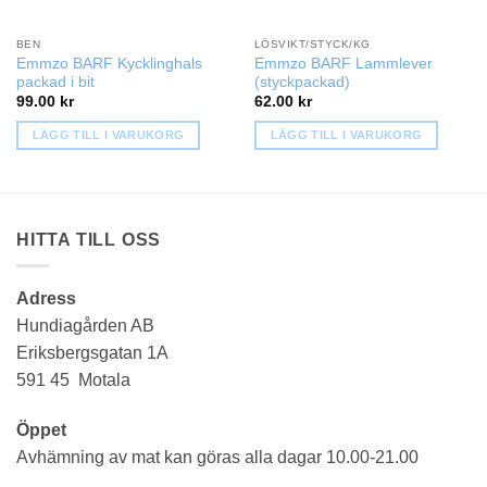
BEN
LÖSVIKT/STYCK/KG
Emmzo BARF Kycklinghals
Emmzo BARF Lammlever
packad i bit
(styckpackad)
99.00
kr
62.00
kr
LÄGG TILL I VARUKORG
LÄGG TILL I VARUKORG
HITTA TILL OSS
Adress
Hundiagården AB
Eriksbergsgatan 1A
591 45 Motala
Öppet
Avhämning av mat kan göras alla dagar 10.00-21.00