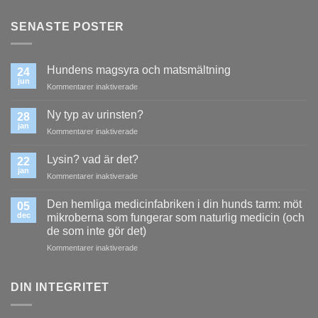
SENASTE POSTER
Hundens magsyra och matsmältning
24
jun
för
Kommentarer inaktiverade
Hundens
magsyra
Ny typ av urinsten?
28
och
jan
för
Kommentarer inaktiverade
matsmältning
Ny
typ
Lysin? vad är det?
22
av
jan
för
Kommentarer inaktiverade
urinsten?
Lysin?
vad
Den hemliga medicinfabriken i din hunds tarm: möt
05
är
dec
mikroberna som fungerar som naturlig medicin (och
det?
de som inte gör det)
för
Kommentarer inaktiverade
Den
hemliga
medicinfabriken
DIN INTEGRITET
i
din