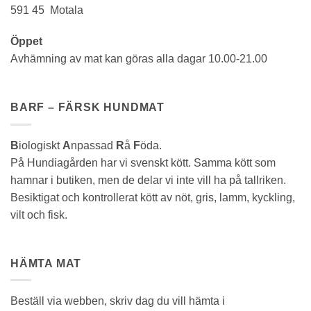
591 45 Motala
Öppet
Avhämning av mat kan göras alla dagar 10.00-21.00
BARF – FÄRSK HUNDMAT
B
iologiskt
A
npassad
R
å
F
öda.
På Hundiagården har vi svenskt kött. Samma kött som
hamnar i butiken, men de delar vi inte vill ha på tallriken.
Besiktigat och kontrollerat kött av nöt, gris, lamm, kyckling,
vilt och fisk.
HÄMTA MAT
Beställ via webben, skriv dag du vill hämta i