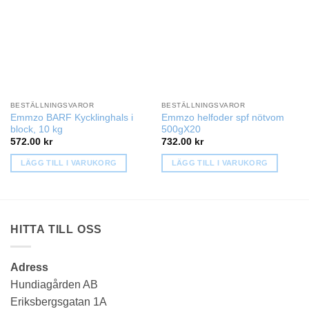
BESTÄLLNINGSVAROR
BESTÄLLNINGSVAROR
Emmzo BARF Kycklinghals i
Emmzo helfoder spf nötvom
block, 10 kg
500gX20
572.00
kr
732.00
kr
LÄGG TILL I VARUKORG
LÄGG TILL I VARUKORG
HITTA TILL OSS
Adress
Hundiagården AB
Eriksbergsgatan 1A