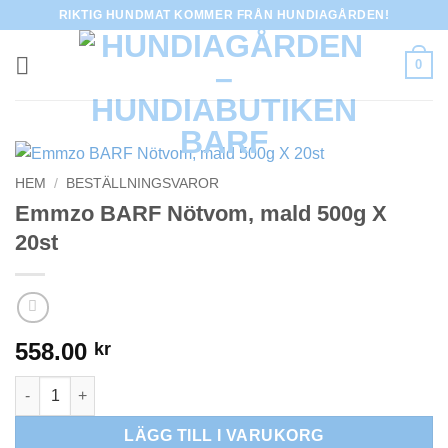
Skip
RIKTIG HUNDMAT KOMMER FRÅN HUNDIAGÅRDEN!
to
content
0
HEM
/
BESTÄLLNINGSVAROR
Emmzo BARF Nötvom, mald 500g X
20st
558.00
kr
Emmzo BARF Nötvom, mald 500g X 20st mängd
LÄGG TILL I VARUKORG