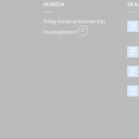
HUNDIA
SEN
Riktig hundmat kommer från
24
jun
Hundiagården!
28
jan
22
jan
05
dec