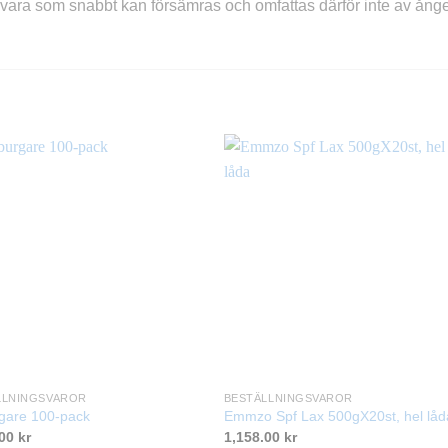
vara som snabbt kan försämras och omfattas därför inte av ånger
LLNINGSVAROR
BESTÄLLNINGSVAROR
rgare 100-pack
Emmzo Spf Lax 500gX20st, hel låd
.00
kr
1,158.00
kr