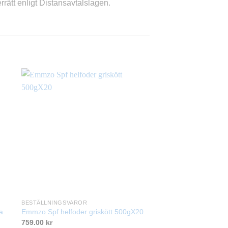
rätt enligt Distansavtalslagen.
BESTÄLLNINGSVAROR
BESTÄLLNINGSVAROR
a
Emmzo Spf helfoder griskött 500gX20
Emmzo BARF Hästkött 
759.00
kr
1,499.00
kr