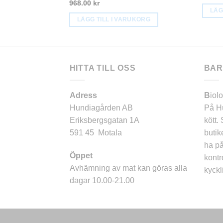
968.00
kr
LÄG
LÄGG TILL I VARUKORG
HITTA TILL OSS
BAR
Adress
B
iol
Hundiagården AB
På Hu
Eriksbergsgatan 1A
kött.
591 45 Motala
butik
ha på
Öppet
kontr
Avhämning av mat kan göras alla
kyckli
dagar 10.00-21.00