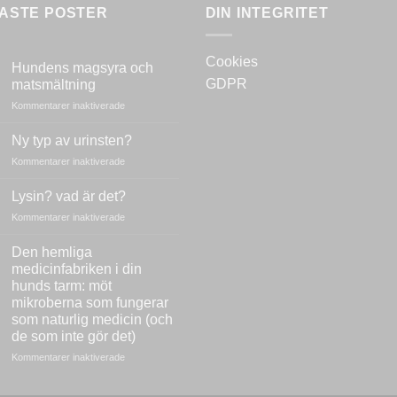
ASTE POSTER
DIN INTEGRITET
Cookies
Hundens magsyra och
GDPR
matsmältning
för
Kommentarer inaktiverade
Hundens
magsyra
Ny typ av urinsten?
och
för
Kommentarer inaktiverade
matsmältning
Ny
typ
Lysin? vad är det?
av
för
Kommentarer inaktiverade
urinsten?
Lysin?
vad
Den hemliga
är
medicinfabriken i din
det?
hunds tarm: möt
mikroberna som fungerar
som naturlig medicin (och
de som inte gör det)
för
Kommentarer inaktiverade
Den
hemliga