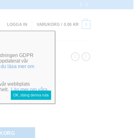
0
LOGGA IN
VARUKORG /
0.00
KR
rordningen GDPR
ppdaterat vår
tlunga i
 du läsa mer om
 vår webbplats
 helt.
Läs mer om våra
OK, stäng denna ruta
 kg mängd
UKORG