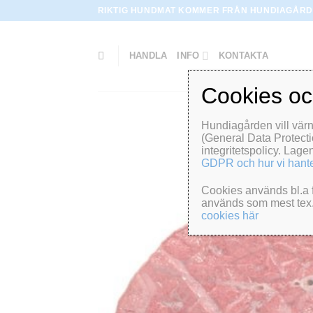
Skip
RIKTIG HUNDMAT KOMMER FRÅN HUNDIAGÅRD
to
content
HANDLA
INFO
KONTAKTA
Cookies o
Hundiagården vill vär
(General Data Protecti
integritetspolicy. Lage
GDPR och hur vi hante
Cookies används bl.a f
används som mest tex. 
cookies här