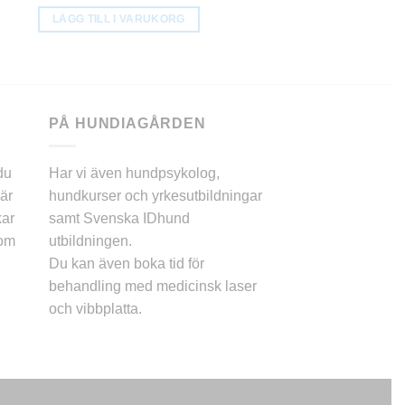
LÄGG TILL I VARUKORG
LÄGG TILL I VARU
PÅ HUNDIAGÅRDEN
du
Har vi även hundpsykolog,
är
hundkurser och yrkesutbildningar
kar
samt Svenska IDhund
 om
utbildningen.
Du kan även boka tid för
behandling med medicinsk laser
och vibbplatta.