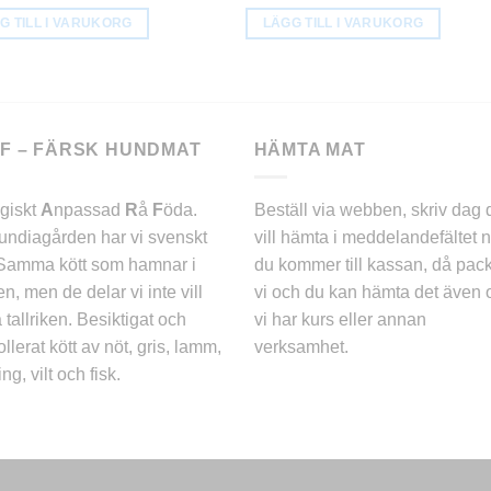
G TILL I VARUKORG
LÄGG TILL I VARUKORG
F – FÄRSK HUNDMAT
HÄMTA MAT
ogiskt
A
npassad
R
å
F
öda.
Beställ via webben, skriv dag 
ndiagården har vi svenskt
vill hämta i meddelandefältet n
 Samma kött som hamnar i
du kommer till kassan, då pac
en, men de delar vi inte vill
vi och du kan hämta det även
 tallriken. Besiktigat och
vi har kurs eller annan
ollerat kött av nöt, gris, lamm,
verksamhet.
ng, vilt och fisk.