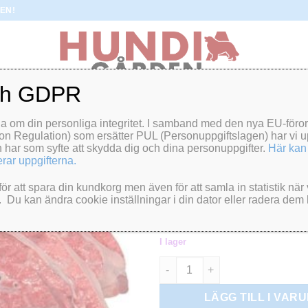
EN!
ch GDPR
na om din personliga integritet. I samband med den nya EU-fö
HEM
/
BESTÄLLNINGSVAROR
on Regulation) som ersätter PUL (Personuppgiftslagen) har vi u
Emmzo BARF Nö
n har som syfte att skydda dig och dina personuppgifter.
Här kan
rar uppgifterna.
bit, 10 kg
ör att spara din kundkorg men även för att samla in statistik när
Du kan ändra cookie inställningar i din dator eller radera dem
518.00
kr
I lager
Emmzo BARF Nötlunga i bit, 10
LÄGG TILL I VAR