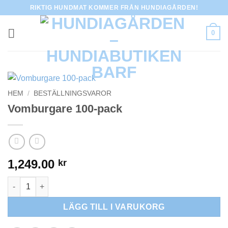
Skip
RIKTIG HUNDMAT KOMMER FRÅN HUNDIAGÅRDEN!
to
content
0
HEM
/
BESTÄLLNINGSVAROR
Vomburgare 100-pack
1,249.00
kr
Vomburgare 100-pack mängd
LÄGG TILL I VARUKORG