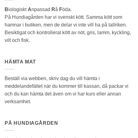
B
iologiskt
A
npassad
R
å
F
öda.
På Hundiagården har vi svenskt kött. Samma kött som
hamnar i butiken, men de delar vi inte vill ha på tallriken.
Besiktigat och kontrollerat kött av nöt, gris, lamm, kyckling,
vilt och fisk.
HÄMTA MAT
Beställ via webben, skriv dag du vill hämta i
meddelandefältet när du kommer till kassan, då packar vi
och du kan hämta det även om vi har kurs eller annan
verksamhet.
PÅ HUNDIAGÅRDEN