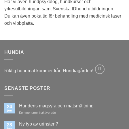
Har vi även hundpsykolog, hundkurser och
yrkesutbildningar samt Svenska IDhund utbildningen.
Du kan även boka tid för behandling med medicinsk laser
och vibbplatta.
HUNDIA
Riktig hundmat kommer från Hundiagården!
SENASTE POSTER
Hundens magsyra och matsmältning
24
jun
för
Kommentarer inaktiverade
Hundens
magsyra
Ny typ av urinsten?
28
och
jan