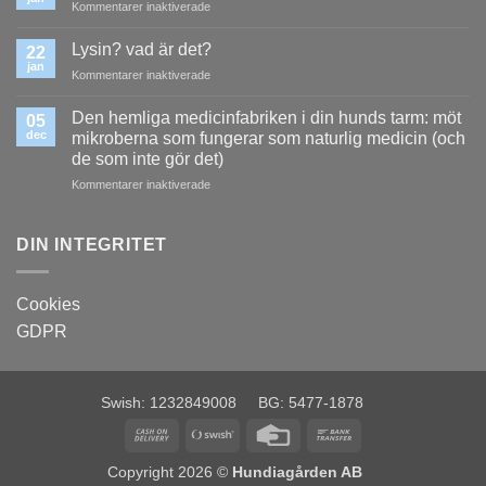
för
Kommentarer inaktiverade
matsmältning
Ny
typ
Lysin? vad är det?
22
av
jan
för
Kommentarer inaktiverade
urinsten?
Lysin?
vad
Den hemliga medicinfabriken i din hunds tarm: möt
05
är
dec
mikroberna som fungerar som naturlig medicin (och
det?
de som inte gör det)
för
Kommentarer inaktiverade
Den
hemliga
medicinfabriken
DIN INTEGRITET
i
din
hunds
Cookies
tarm:
GDPR
möt
mikroberna
som
fungerar
Swish: 1232849008 BG: 5477-1878
som
naturlig
Cash
Swish
Credit
Bank
medicin
On
(SE)
Card
Transfer
(och
Copyright 2026 ©
Hundiagården AB
de
Delivery