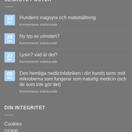
Hundens magsyra och matsmältning
24
jun
för
Kommentarer inaktiverade
Hundens
magsyra
Ny typ av urinsten?
28
och
jan
för
Kommentarer inaktiverade
matsmältning
Ny
typ
Lysin? vad är det?
22
av
jan
för
Kommentarer inaktiverade
urinsten?
Lysin?
vad
Den hemliga medicinfabriken i din hunds tarm: möt
05
är
dec
mikroberna som fungerar som naturlig medicin (och
det?
de som inte gör det)
för
Kommentarer inaktiverade
Den
hemliga
medicinfabriken
DIN INTEGRITET
i
din
hunds
Cookies
tarm:
GDPR
möt