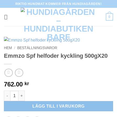
Skip
RIKTIG HUNDMAT KOMMER FRÅN HUNDIAGÅRDEN!
to
content
0
HEM
/
BESTÄLLNINGSVAROR
Emmzo Spf helfoder kyckling 500gX20
762.00
kr
Emmzo Spf helfoder kyckling 500gX20 mängd
LÄGG TILL I VARUKORG