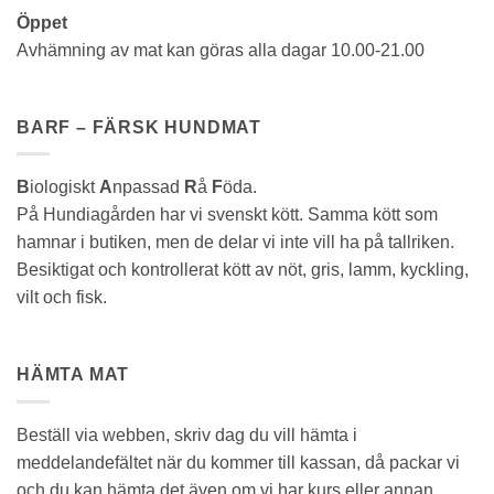
Öppet
Avhämning av mat kan göras alla dagar 10.00-21.00
BARF – FÄRSK HUNDMAT
B
iologiskt
A
npassad
R
å
F
öda.
På Hundiagården har vi svenskt kött. Samma kött som
hamnar i butiken, men de delar vi inte vill ha på tallriken.
Besiktigat och kontrollerat kött av nöt, gris, lamm, kyckling,
vilt och fisk.
HÄMTA MAT
Beställ via webben, skriv dag du vill hämta i
meddelandefältet när du kommer till kassan, då packar vi
och du kan hämta det även om vi har kurs eller annan