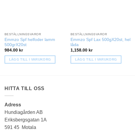
BESTÄLLNINGSVAROR
BESTÄLLNINGSVAROR
Emmzo Spf helfoder lamm
Emmzo Spf Lax 500gX20st, hel
500grX20st
låda
984.00
kr
1,158.00
kr
LÄGG TILL I VARUKORG
LÄGG TILL I VARUKORG
HITTA TILL OSS
Adress
Hundiagården AB
Eriksbergsgatan 1A
591 45 Motala