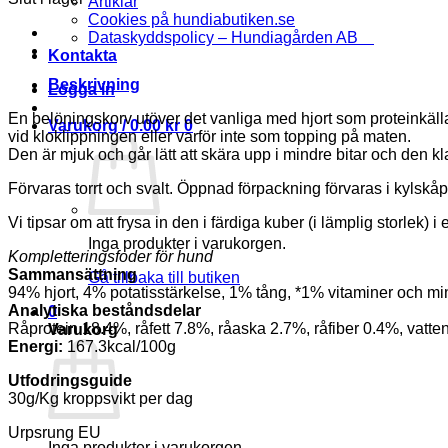
Artiklar
Cookies på hundiabutiken.se
Dataskyddspolicy – Hundiagården AB
Kontakta
Beskrivning
Logga in
En belöningskorv utöver det vanliga med hjort som proteinkäll
Varukorg /
0.00
kr
0
vid kloklippningen eller varför inte som topping på maten.
Den är mjuk och går lätt att skära upp i mindre bitar och den kl
Förvaras torrt och svalt. Öppnad förpackning förvaras i kylskåp
Vi tipsar om att frysa in den i färdiga kuber (i lämplig storlek)
Inga produkter i varukorgen.
Kompletteringsfoder för hund
Sammansättning
Gå tillbaka till butiken
94% hjort, 4% potatisstärkelse, 1% tång, *1% vitaminer och mi
Analytiska beståndsdelar
0
Råprotein 18.4%, råfett 7.8%, råaska 2.7%, råfiber 0.4%, vatt
Varukorg
Energi:
167.3kcal/100g
Utfodringsguide
30g/Kg kroppsvikt per dag
Urpsrung EU
Inga produkter i varukorgen.