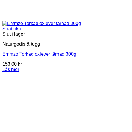
Snabbkoll
Slut i lager
Naturgodis & tugg
Emmzo Torkad oxlever tärnad 300g
153.00
kr
Läs mer