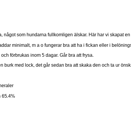
a, något som hundarna fullkomligen älskar. Här har vi skapat en
addar minimalt, m a o fungerar bra att ha i fickan eller i belönin
 och förbrukas inom 5 dagar. Går bra att frysa.
 i en burk med lock, det går sedan bra att skaka den och ta ur önsk
neraler
en 65.4%