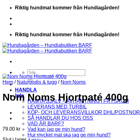
Skip
Riktig hundmat kommer från Hundiagården!
to
content
Riktig hundmat kommer från Hundiagården!
Sök
efter:
Hem
/
Naturgodis & tugg
/
Nom Noms
HANDLA
Nom Noms Hjortpaté 400g
Info
HÄMTA SJÄLV – AVHÄMTNING I FRYSRUM
LEVERANS MED TURBIL
KÖP- OCH LEVERANSVILLKOR DHL/POSTNO
SÅ HANDLAR DU HOS OSS
VAD ÄR BARF?
79.00
kr
Vad kan jag ge min hund?
Hur mycket mat ska jag ge min hund?
Slut i lager