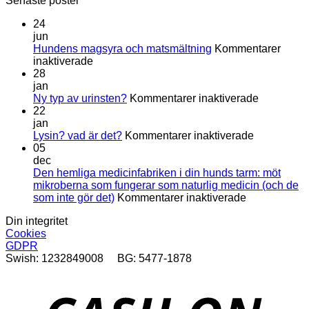
Senaste poster
24
jun
Hundens magsyra och matsmältning
Kommentarer
för
inaktiverade
Hundens
28
magsyra
jan
och
för
Ny typ av urinsten?
Kommentarer inaktiverade
matsmältning
Ny
22
typ
jan
för
av
Lysin? vad är det?
Kommentarer inaktiverade
Lysin?
urinsten?
05
vad
dec
är
Den hemliga medicinfabriken i din hunds tarm: möt
det?
mikroberna som fungerar som naturlig medicin (och de
för
som inte gör det)
Kommentarer inaktiverade
Den
Din integritet
hemliga
Cookies
medicinfabri
GDPR
i
Swish: 1232849008 BG: 5477-1878
din
hunds
tarm:
D
möt
mikroberna