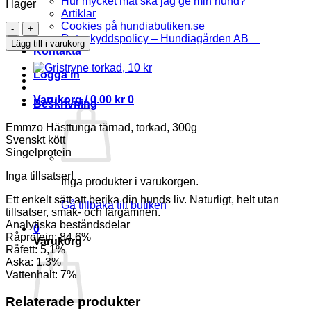
Hur mycket mat ska jag ge min hund?
I lager
Artiklar
Cookies på hundiabutiken.se
Emmzo
Dataskyddspolicy – Hundiagården AB
Hästtunga
Lägg till i varukorg
Kontakta
tärnad,
torkad,
Logga in
300g
mängd
Varukorg /
0.00
kr
0
Beskrivning
Emmzo Hästtunga tärnad, torkad, 300g
Svenskt kött
Singelprotein
Inga tillsatser!
Inga produkter i varukorgen.
Ett enkelt sätt att berika din hunds liv. Naturligt, helt utan
Gå tillbaka till butiken
tillsatser, smak- och färgämnen.
Analytiska beståndsdelar
0
Råprotein: 84,6%
Varukorg
Råfett: 5,1%
Aska: 1,3%
Vattenhalt: 7%
Relaterade produkter