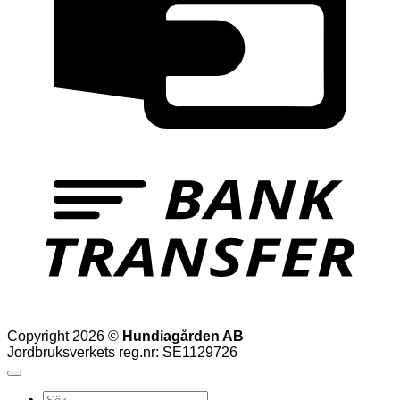
T
Copyright 2026 ©
Hundiagården AB
Jordbruksverkets reg.nr: SE1129726
Sök