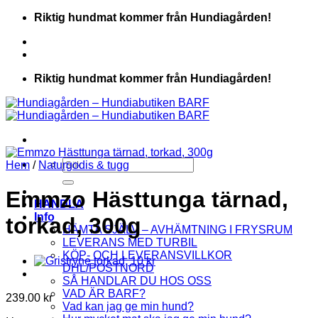
Skip
Riktig hundmat kommer från Hundiagården!
to
content
Riktig hundmat kommer från Hundiagården!
Sök
Hem
/
Naturgodis & tugg
efter:
Emmzo Hästtunga tärnad,
HANDLA
Info
torkad, 300g
HÄMTA SJÄLV – AVHÄMTNING I FRYSRUM
LEVERANS MED TURBIL
KÖP- OCH LEVERANSVILLKOR
DHL/POSTNORD
SÅ HANDLAR DU HOS OSS
VAD ÄR BARF?
239.00
kr
Vad kan jag ge min hund?