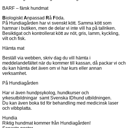
BARF – färsk hundmat
B
iologiskt
A
npassad
R
å
F
öda.
På Hundiagården har vi svenskt kött. Samma kött som
hamnar i butiken, men de delar vi inte vill ha på tallriken.
Besiktigat och kontrollerat kött av nöt, gris, lamm, kyckling,
vilt och fisk.
Hämta mat
Beställ via webben, skriv dag du vill hämta i
meddelandefältet när du kommer till kassan, då packar vi och
du kan hämta det även om vi har kurs eller annan
verksamhet.
På Hundiagården
Har vi även hundpsykolog, hundkurser och
yrkesutbildningar samt Svenska IDhund utbildningen.
Du kan även boka tid för behandling med medicinsk laser
och vibbplatta.
Hundia
Riktig hundmat kommer från Hundiagården!