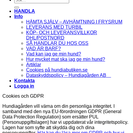
efter:
HANDLA
Info
HÄMTA SJÄLV – AVHÄMTNING I FRYSRUM
LEVERANS MED TURBIL
KÖP- OCH LEVERANSVILLKOR
DHL/POSTNORD
SÅ HANDLAR DU HOS OSS
VAD ÄR BARF?
Vad kan jag ge min hund?
Hur mycket mat ska jag ge min hund?
Artiklar
Cookies på hundiabutiken.se
Dataskyddspolicy – Hundiagården AB
Kontakta
Logga in
Cookies och GDPR
Hundiagården vill värna om din personliga integritet. I
samband med den nya EU-förordningen GDPR (General
Data Protection Regulation) som ersätter PUL
(Personuppgiftslagen) har vi uppdaterat vår integritetspolicy.
Lagen har som syfte att skydda dig och dina
personuppgifter.
Här kan du läsa mer om GDPR och hur vi