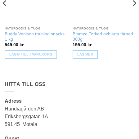
NATURGODIS & TUGG
NATURGODIS & TUGG
Buddy Venison training snacks
Emmzo Torkad oxhjärta tärnad
1 kg
300g
549.00
kr
195.00
kr
LÄGG TILL I VARUKORG
LÄS MER
HITTA TILL OSS
Adress
Hundiagården AB
Eriksbergsgatan 1A
591 45 Motala
Öppet