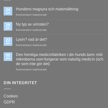
Hundens magsyra och matsmältning
24
jun
för
Kommentarer inaktiverade
Hundens
magsyra
Ny typ av urinsten?
28
och
jan
för
Kommentarer inaktiverade
matsmältning
Ny
typ
Lysin? vad är det?
22
av
jan
för
Kommentarer inaktiverade
urinsten?
Lysin?
vad
Den hemliga medicinfabriken i din hunds tarm: möt
05
är
dec
mikroberna som fungerar som naturlig medicin (och
det?
de som inte gör det)
för
Kommentarer inaktiverade
Den
hemliga
medicinfabriken
DIN INTEGRITET
i
din
hunds
Cookies
tarm:
GDPR
möt
mikroberna