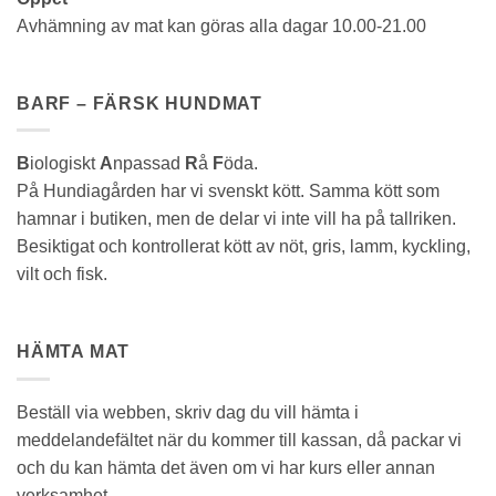
Avhämning av mat kan göras alla dagar 10.00-21.00
BARF – FÄRSK HUNDMAT
B
iologiskt
A
npassad
R
å
F
öda.
På Hundiagården har vi svenskt kött. Samma kött som
hamnar i butiken, men de delar vi inte vill ha på tallriken.
Besiktigat och kontrollerat kött av nöt, gris, lamm, kyckling,
vilt och fisk.
HÄMTA MAT
Beställ via webben, skriv dag du vill hämta i
meddelandefältet när du kommer till kassan, då packar vi
och du kan hämta det även om vi har kurs eller annan
verksamhet.