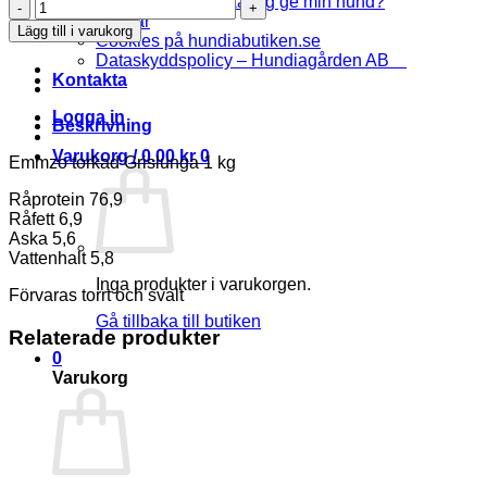
Hur mycket mat ska jag ge min hund?
Emmzo
Artiklar
torkad
Lägg till i varukorg
Cookies på hundiabutiken.se
Grislunga
Dataskyddspolicy – Hundiagården AB
1
Kontakta
kg
mängd
Logga in
Beskrivning
Varukorg /
0.00
kr
0
Emmzo torkad Grislunga 1 kg
Råprotein 76,9
Råfett 6,9
Aska 5,6
Vattenhalt 5,8
Inga produkter i varukorgen.
Förvaras torrt och svalt
Gå tillbaka till butiken
Relaterade produkter
0
Varukorg