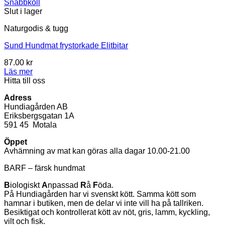
Snabbkoll
Slut i lager
Naturgodis & tugg
Sund Hundmat frystorkade Elitbitar
87.00
kr
Läs mer
Hitta till oss
Adress
Hundiagården AB
Eriksbergsgatan 1A
591 45 Motala
Öppet
Avhämning av mat kan göras alla dagar 10.00-21.00
BARF – färsk hundmat
B
iologiskt
A
npassad
R
å
F
öda.
På Hundiagården har vi svenskt kött. Samma kött som
hamnar i butiken, men de delar vi inte vill ha på tallriken.
Besiktigat och kontrollerat kött av nöt, gris, lamm, kyckling,
vilt och fisk.