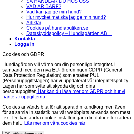
SÅ HANDLAR DU HOS OSS
VAD ÄR BARF?
Vad kan jag ge min hund?
Hur mycket mat ska jag ge min hund?
Artiklar
Cookies på hundiabutiken.se
Dataskyddspolicy – Hundiagården AB
Kontakta
Logga in
Cookies och GDPR
Hundiagården vill värna om din personliga integritet. I
samband med den nya EU-förordningen GDPR (General
Data Protection Regulation) som ersätter PUL
(Personuppgiftslagen) har vi uppdaterat vår integritetspolicy.
Lagen har som syfte att skydda dig och dina
personuppgifter.
Här kan du läsa mer om GDPR och hur vi
hanterar uppgifterna.
Cookies används bl.a för att spara din kundkorg men även
för att samla in statistik när vår webbplats används som mest
tex. Du kan ändra cookie inställningar i din dator eller radera
dem helt.
Läs mer om våra cookies här
OK, stäng denna ruta