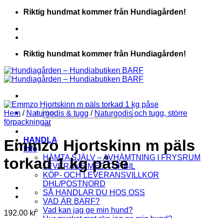
Skip
Riktig hundmat kommer från Hundiagården!
to
content
Riktig hundmat kommer från Hundiagården!
Sök
Hem
/
Naturgodis & tugg
/
Naturgodis och tugg, större
efter:
förpackningar
HANDLA
Emmzo Hjortskinn m päls
Info
HÄMTA SJÄLV – AVHÄMTNING I FRYSRUM
torkad 1 kg påse
LEVERANS MED TURBIL
KÖP- OCH LEVERANSVILLKOR
DHL/POSTNORD
SÅ HANDLAR DU HOS OSS
VAD ÄR BARF?
Vad kan jag ge min hund?
192.00
kr