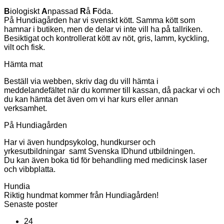
B
iologiskt
A
npassad
R
å
F
öda.
På Hundiagården har vi svenskt kött. Samma kött som
hamnar i butiken, men de delar vi inte vill ha på tallriken.
Besiktigat och kontrollerat kött av nöt, gris, lamm, kyckling,
vilt och fisk.
Hämta mat
Beställ via webben, skriv dag du vill hämta i
meddelandefältet när du kommer till kassan, då packar vi och
du kan hämta det även om vi har kurs eller annan
verksamhet.
På Hundiagården
Har vi även hundpsykolog, hundkurser och
yrkesutbildningar samt Svenska IDhund utbildningen.
Du kan även boka tid för behandling med medicinsk laser
och vibbplatta.
Hundia
Riktig hundmat kommer från Hundiagården!
Senaste poster
24