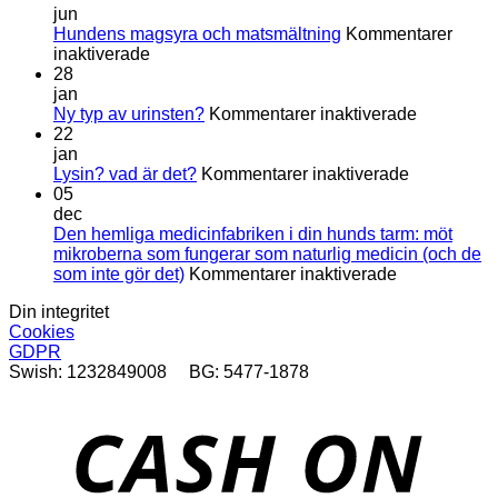
jun
Hundens magsyra och matsmältning
Kommentarer
för
inaktiverade
Hundens
28
magsyra
jan
och
för
Ny typ av urinsten?
Kommentarer inaktiverade
matsmältning
Ny
22
typ
jan
för
av
Lysin? vad är det?
Kommentarer inaktiverade
Lysin?
urinsten?
05
vad
dec
är
Den hemliga medicinfabriken i din hunds tarm: möt
det?
mikroberna som fungerar som naturlig medicin (och de
för
som inte gör det)
Kommentarer inaktiverade
Den
Din integritet
hemliga
Cookies
medicinfabri
GDPR
i
Swish: 1232849008 BG: 5477-1878
din
hunds
tarm:
D
möt
mikroberna
som
fungerar