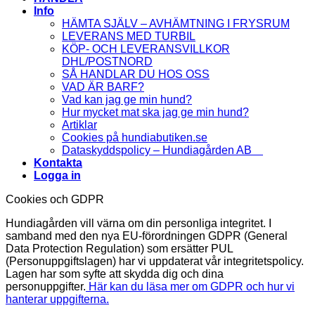
Info
HÄMTA SJÄLV – AVHÄMTNING I FRYSRUM
LEVERANS MED TURBIL
KÖP- OCH LEVERANSVILLKOR
DHL/POSTNORD
SÅ HANDLAR DU HOS OSS
VAD ÄR BARF?
Vad kan jag ge min hund?
Hur mycket mat ska jag ge min hund?
Artiklar
Cookies på hundiabutiken.se
Dataskyddspolicy – Hundiagården AB
Kontakta
Logga in
Cookies och GDPR
Hundiagården vill värna om din personliga integritet. I
samband med den nya EU-förordningen GDPR (General
Data Protection Regulation) som ersätter PUL
(Personuppgiftslagen) har vi uppdaterat vår integritetspolicy.
Lagen har som syfte att skydda dig och dina
personuppgifter.
Här kan du läsa mer om GDPR och hur vi
hanterar uppgifterna.