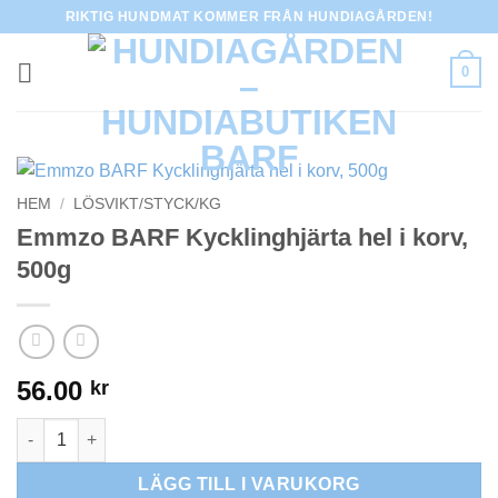
Skip
RIKTIG HUNDMAT KOMMER FRÅN HUNDIAGÅRDEN!
to
content
0
HEM
/
LÖSVIKT/STYCK/KG
Emmzo BARF Kycklinghjärta hel i korv,
500g
56.00
kr
Emmzo BARF Kycklinghjärta hel i korv, 500g mängd
LÄGG TILL I VARUKORG