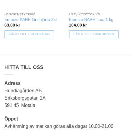
LÖSVIKT/STYCK/KG
LÖSVIKT/STYCK/KG
Emmzo BARF Grishjärta 2st
Emmzo BARF Lax, 1 kg
63.00
kr
104.00
kr
LÄGG TILL I VARUKORG
LÄGG TILL I VARUKORG
HITTA TILL OSS
Adress
Hundiagården AB
Eriksbergsgatan 1A
591 45 Motala
Öppet
Avhämning av mat kan göras alla dagar 10.00-21.00