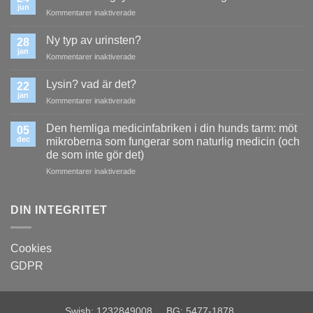
jun
för
Kommentarer inaktiverade
Hundens
magsyra
Ny typ av urinsten?
28
och
jan
för
Kommentarer inaktiverade
matsmältning
Ny
typ
Lysin? vad är det?
22
av
jan
för
Kommentarer inaktiverade
urinsten?
Lysin?
vad
Den hemliga medicinfabriken i din hunds tarm: möt
05
är
dec
mikroberna som fungerar som naturlig medicin (och
det?
de som inte gör det)
för
Kommentarer inaktiverade
Den
hemliga
medicinfabriken
DIN INTEGRITET
i
din
hunds
Cookies
tarm:
GDPR
möt
mikroberna
som
fungerar
Swish: 1232849008 BG: 5477-1878