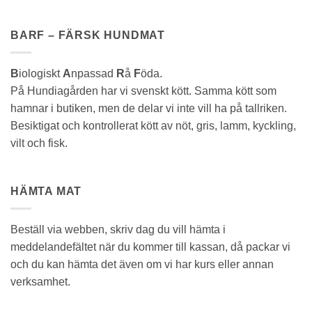
BARF – FÄRSK HUNDMAT
B
iologiskt
A
npassad
R
å
F
öda.
På Hundiagården har vi svenskt kött. Samma kött som
hamnar i butiken, men de delar vi inte vill ha på tallriken.
Besiktigat och kontrollerat kött av nöt, gris, lamm, kyckling,
vilt och fisk.
HÄMTA MAT
Beställ via webben, skriv dag du vill hämta i
meddelandefältet när du kommer till kassan, då packar vi
och du kan hämta det även om vi har kurs eller annan
verksamhet.