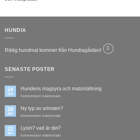
HUNDIA
Riktig hundmat kommer från Hundiagården!
SENASTE POSTER
Hundens magsyra och matsmältning
24
jun
för
Kommentarer inaktiverade
Hundens
magsyra
Ny typ av urinsten?
28
och
jan
för
Kommentarer inaktiverade
matsmältning
Ny
typ
Lysin? vad är det?
22
av
jan
för
Kommentarer inaktiverade
urinsten?