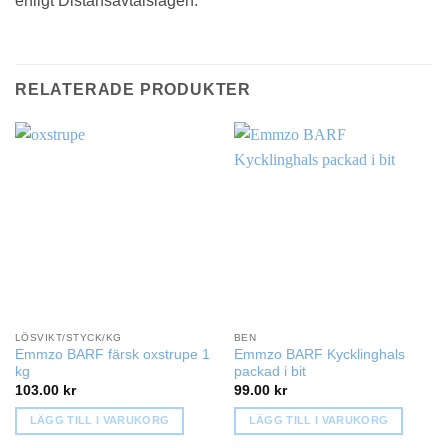
enligt Distansavtalslagen.
RELATERADE PRODUKTER
LÖSVIKT/STYCK/KG
BEN
Emmzo BARF färsk oxstrupe 1
Emmzo BARF Kycklinghals
kg
packad i bit
103.00
kr
99.00
kr
LÄGG TILL I VARUKORG
LÄGG TILL I VARUKORG