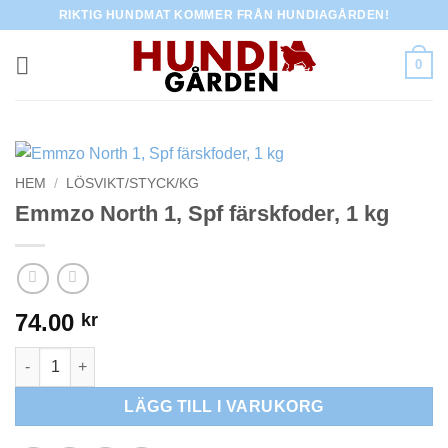
Skip
RIKTIG HUNDMAT KOMMER FRÅN HUNDIAGÅRDEN!
to
content
0
HEM
/
LÖSVIKT/STYCK/KG
Emmzo North 1, Spf färskfoder, 1 kg
74.00
kr
Emmzo North 1, Spf färskfoder, 1 kg mängd
LÄGG TILL I VARUKORG