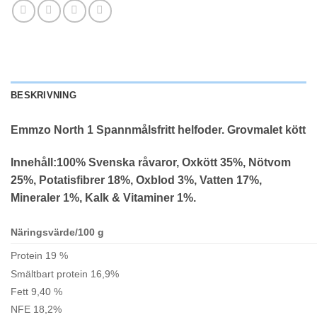
BESKRIVNING
Emmzo North 1 Spannmålsfritt helfoder. Grovmalet kött
Innehåll:100% Svenska råvaror, Oxkött 35%,
Nötvom
25%, Potatisfibrer 18%, Oxblod 3%, Vatten 17%,
Mineraler 1%, Kalk & Vitaminer 1%.
Näringsvärde/100 g
Protein 19 %
Smältbart protein 16,9%
Fett 9,40 %
NFE 18,2%