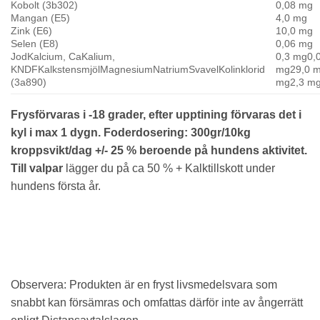
Kobolt (3b302)
0,08 mg
Mangan (E5)
4,0 mg
Zink (E6)
10,0 mg
Selen (E8)
0,06 mg
JodKalcium, CaKalium,
0,3 mg0,
KNDFKalkstensmjölMagnesiumNatriumSvavelKolinklorid
mg29,0 m
(3a890)
mg2,3 m
Frysförvaras i -18 grader, efter upptining förvaras det i
kyl i max 1 dygn. Foderdosering
: 300gr/10kg
kroppsvikt/dag +/- 25 % beroende på hundens aktivitet.
Till valpar
lägger du på ca 50 % + Kalktillskott under
hundens första år.
Observera: Produkten är en fryst livsmedelsvara som
snabbt kan försämras och omfattas därför inte av ångerrätt