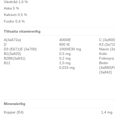
Växttråd 1,6 %
Aska 5 %
Kalcium 0,5 %
Fosfor 0,4 %
Tillsatta vitaminer/kg
A(3a672a)
4000IE
C (3a900
D
800 IE
K3 (3a71
D3 (E671)E (3a700)
1000IE30 mg
Niacin (3
B1(3a820)
0,5 mg
Kolin
B2B6(3a831)
0,2 mg
Folinsyra
B12
2,0 mg
Biotin
0,015 mg
(3a880)P
(3a842)
Mineraler/kg
Koppar (E4)
1,4 mg