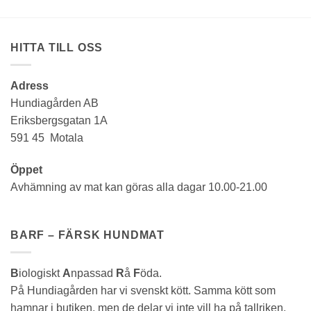
HITTA TILL OSS
Adress
Hundiagården AB
Eriksbergsgatan 1A
591 45 Motala
Öppet
Avhämning av mat kan göras alla dagar 10.00-21.00
BARF – FÄRSK HUNDMAT
B
iologiskt
A
npassad
R
å
F
öda.
På Hundiagården har vi svenskt kött. Samma kött som
hamnar i butiken, men de delar vi inte vill ha på tallriken.