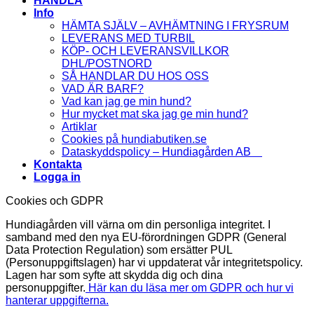
HANDLA
Info
HÄMTA SJÄLV – AVHÄMTNING I FRYSRUM
LEVERANS MED TURBIL
KÖP- OCH LEVERANSVILLKOR
DHL/POSTNORD
SÅ HANDLAR DU HOS OSS
VAD ÄR BARF?
Vad kan jag ge min hund?
Hur mycket mat ska jag ge min hund?
Artiklar
Cookies på hundiabutiken.se
Dataskyddspolicy – Hundiagården AB
Kontakta
Logga in
Cookies och GDPR
Hundiagården vill värna om din personliga integritet. I
samband med den nya EU-förordningen GDPR (General
Data Protection Regulation) som ersätter PUL
(Personuppgiftslagen) har vi uppdaterat vår integritetspolicy.
Lagen har som syfte att skydda dig och dina
personuppgifter.
Här kan du läsa mer om GDPR och hur vi
hanterar uppgifterna.