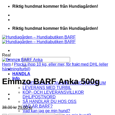
Skip
Riktig hundmat kommer från Hundiagården!
to
content
Riktig hundmat kommer från Hundiagården!
Rea!
Sök
efter:
Hem
/
Plocka ihop 10 kg, eller mer, för frakt med DHL (eller
hämtning/turbil)
HANDLA
Info
Emmzo BARF Anka 500g
HÄMTA SJÄLV – AVHÄMTNING I FRYSRUM
LEVERANS MED TURBIL
KÖP- OCH LEVERANSVILLKOR
DHL/POSTNORD
SÅ HANDLAR DU HOS OSS
VAD ÄR BARF?
Det
Det
38.00
kr
29.00
kr
Vad kan jag ge min hund?
ursprungliga
nuvarande