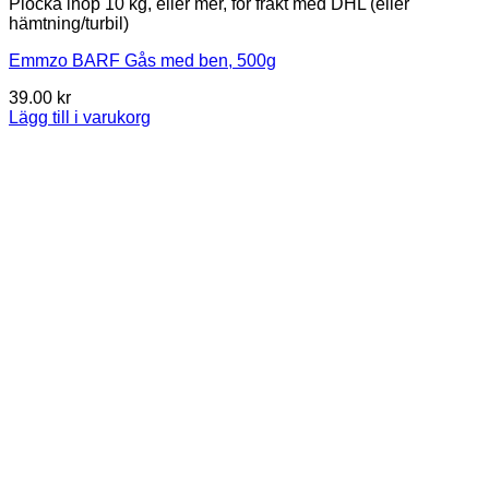
Plocka ihop 10 kg, eller mer, för frakt med DHL (eller
hämtning/turbil)
Emmzo BARF Gås med ben, 500g
39.00
kr
Lägg till i varukorg