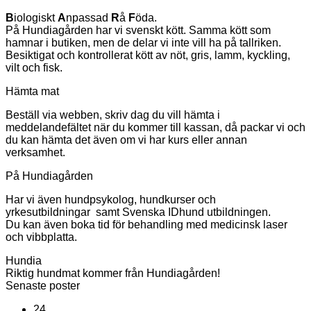
B
iologiskt
A
npassad
R
å
F
öda.
På Hundiagården har vi svenskt kött. Samma kött som
hamnar i butiken, men de delar vi inte vill ha på tallriken.
Besiktigat och kontrollerat kött av nöt, gris, lamm, kyckling,
vilt och fisk.
Hämta mat
Beställ via webben, skriv dag du vill hämta i
meddelandefältet när du kommer till kassan, då packar vi och
du kan hämta det även om vi har kurs eller annan
verksamhet.
På Hundiagården
Har vi även hundpsykolog, hundkurser och
yrkesutbildningar samt Svenska IDhund utbildningen.
Du kan även boka tid för behandling med medicinsk laser
och vibbplatta.
Hundia
Riktig hundmat kommer från Hundiagården!
Senaste poster
24