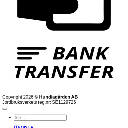
T
Copyright 2026 ©
Hundiagården AB
Jordbruksverkets reg.nr: SE1129726
Sök
efter: