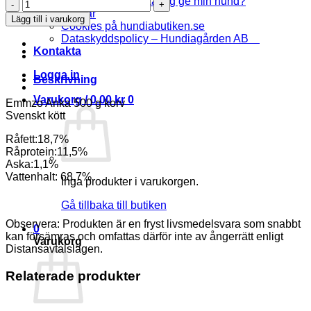
Hur mycket mat ska jag ge min hund?
Emmzo
priset
priset
Artiklar
BARF
var:
är:
Lägg till i varukorg
Cookies på hundiabutiken.se
Anka
38.00 kr.
29.00 kr.
Dataskyddspolicy – Hundiagården AB
500g
Kontakta
mängd
Logga in
Beskrivning
Varukorg /
0.00
kr
0
Emmzo Anka 500 g korv
Svenskt kött
Råfett:18,7%
Råprotein:11,5%
Aska:1,1%
Vattenhalt: 68,7%
Inga produkter i varukorgen.
Gå tillbaka till butiken
Observera: Produkten är en fryst livsmedelsvara som snabbt
0
kan försämras och omfattas därför inte av ångerrätt enligt
Varukorg
Distansavtalslagen.
Relaterade produkter