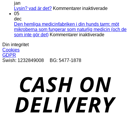
typ
jan
för
av
Lysin? vad är det?
Kommentarer inaktiverade
Lysin?
urinsten?
05
vad
dec
är
Den hemliga medicinfabriken i din hunds tarm: möt
det?
mikroberna som fungerar som naturlig medicin (och de
för
som inte gör det)
Kommentarer inaktiverade
Den
Din integritet
hemliga
Cookies
medicinfabri
GDPR
i
Swish: 1232849008 BG: 5477-1878
din
hunds
tarm:
D
möt
mikroberna
som
fungerar
som
naturlig
medicin
(och
de
som
inte
S