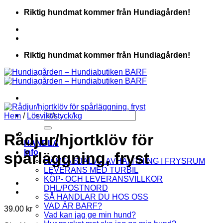
Skip
Riktig hundmat kommer från Hundiagården!
to
content
Riktig hundmat kommer från Hundiagården!
Sök
Hem
/
Lösvikt/styck/kg
efter:
Rådjur/hjortklöv för
HANDLA
Info
spårläggning, fryst
HÄMTA SJÄLV – AVHÄMTNING I FRYSRUM
LEVERANS MED TURBIL
KÖP- OCH LEVERANSVILLKOR
DHL/POSTNORD
SÅ HANDLAR DU HOS OSS
VAD ÄR BARF?
39.00
kr
Vad kan jag ge min hund?