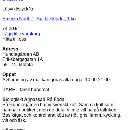
Lösvikt/styck/kg
Emmzo North 1, Spf färskfoder, 1 kg
74.00
kr
Lägg till i varukorg
Hitta till oss
Adress
Hundiagården AB
Eriksbergsgatan 1A
591 45 Motala
Öppet
Avhämning av mat kan göras alla dagar 10.00-21.00
BARF – färsk hundmat
B
iologiskt
A
npassad
R
å
F
öda.
På Hundiagården har vi svenskt kött. Samma kött som
hamnar i butiken, men de delar vi inte vill ha på tallriken.
Besiktigat och kontrollerat kött av nöt, gris, lamm, kyckling,
vilt och fisk.