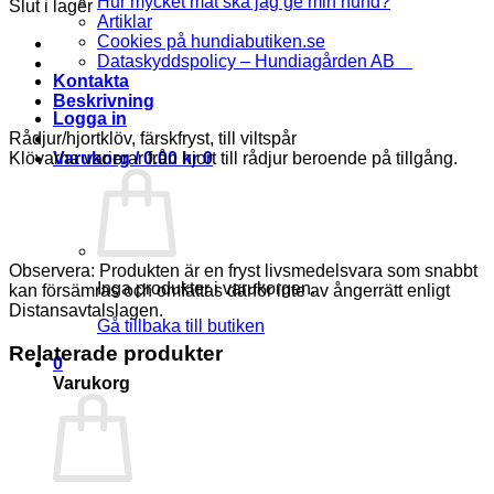
Hur mycket mat ska jag ge min hund?
Slut i lager
Artiklar
Cookies på hundiabutiken.se
Dataskyddspolicy – Hundiagården AB
Kontakta
Beskrivning
Logga in
Rådjur/hjortklöv, färskfryst, till viltspår
Klövarna varierar från hjort till rådjur beroende på tillgång.
Varukorg /
0.00
kr
0
Observera: Produkten är en fryst livsmedelsvara som snabbt
Inga produkter i varukorgen.
kan försämras och omfattas därför inte av ångerrätt enligt
Distansavtalslagen.
Gå tillbaka till butiken
Relaterade produkter
0
Varukorg