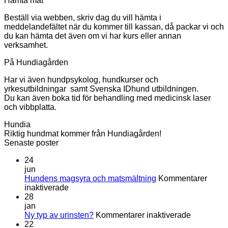
Hämta mat
Beställ via webben, skriv dag du vill hämta i
meddelandefältet när du kommer till kassan, då packar vi och
du kan hämta det även om vi har kurs eller annan
verksamhet.
På Hundiagården
Har vi även hundpsykolog, hundkurser och
yrkesutbildningar samt Svenska IDhund utbildningen.
Du kan även boka tid för behandling med medicinsk laser
och vibbplatta.
Hundia
Riktig hundmat kommer från Hundiagården!
Senaste poster
24
jun
Hundens magsyra och matsmältning
Kommentarer
för
inaktiverade
Hundens
28
magsyra
jan
och
för
Ny typ av urinsten?
Kommentarer inaktiverade
matsmältning
Ny
22