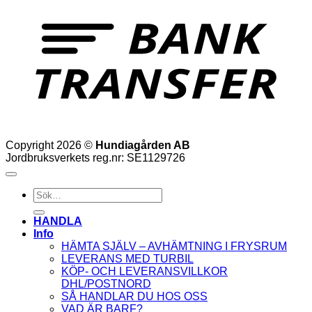
T
Copyright 2026 ©
Hundiagården AB
Jordbruksverkets reg.nr: SE1129726
Sök
efter:
HANDLA
Info
HÄMTA SJÄLV – AVHÄMTNING I FRYSRUM
LEVERANS MED TURBIL
KÖP- OCH LEVERANSVILLKOR
DHL/POSTNORD
SÅ HANDLAR DU HOS OSS
VAD ÄR BARF?