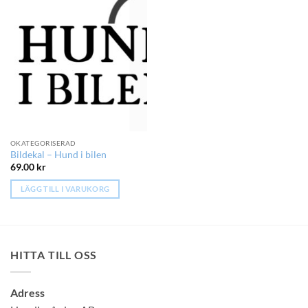
OKATEGORISERAD
Bildekal – Hund i bilen
69.00
kr
LÄGG TILL I VARUKORG
HITTA TILL OSS
Adress