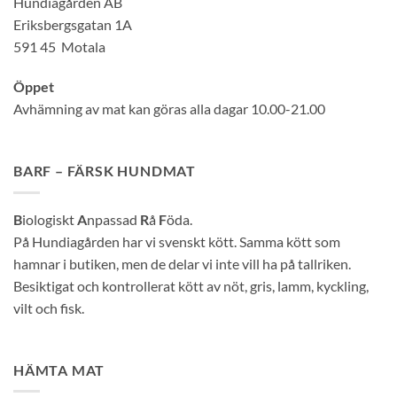
Hundiagården AB
Eriksbergsgatan 1A
591 45 Motala
Öppet
Avhämning av mat kan göras alla dagar 10.00-21.00
BARF – FÄRSK HUNDMAT
B
iologiskt
A
npassad
R
å
F
öda.
På Hundiagården har vi svenskt kött. Samma kött som
hamnar i butiken, men de delar vi inte vill ha på tallriken.
Besiktigat och kontrollerat kött av nöt, gris, lamm, kyckling,
vilt och fisk.
HÄMTA MAT