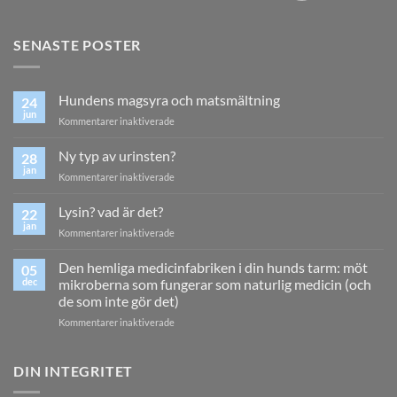
SENASTE POSTER
Hundens magsyra och matsmältning
24
jun
för
Kommentarer inaktiverade
Hundens
magsyra
Ny typ av urinsten?
28
och
jan
för
Kommentarer inaktiverade
matsmältning
Ny
typ
Lysin? vad är det?
22
av
jan
för
Kommentarer inaktiverade
urinsten?
Lysin?
vad
Den hemliga medicinfabriken i din hunds tarm: möt
05
är
dec
mikroberna som fungerar som naturlig medicin (och
det?
de som inte gör det)
för
Kommentarer inaktiverade
Den
hemliga
medicinfabriken
DIN INTEGRITET
i
din