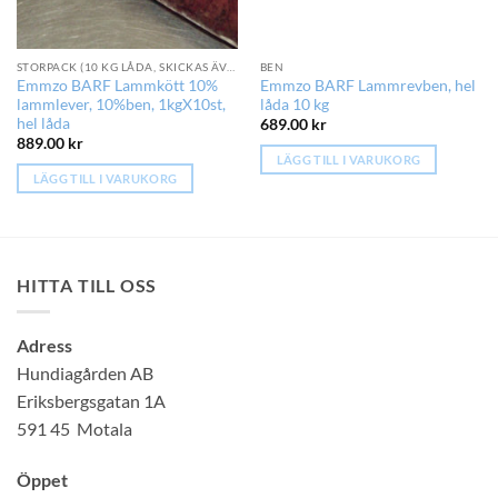
STORPACK (10 KG LÅDA, SKICKAS ÄVEN MED DHL)
BEN
Emmzo BARF Lammkött 10%
Emmzo BARF Lammrevben, hel
lammlever, 10%ben, 1kgX10st,
låda 10 kg
hel låda
689.00
kr
889.00
kr
LÄGG TILL I VARUKORG
LÄGG TILL I VARUKORG
HITTA TILL OSS
Adress
Hundiagården AB
Eriksbergsgatan 1A
591 45 Motala
Öppet