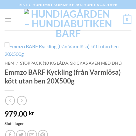
Skip
RIKTIG HUNDMAT KOMMER FRÅN HUNDIAGÅRDEN!
to
content
0
HEM
/
STORPACK (10 KG LÅDA, SKICKAS ÄVEN MED DHL)
Emmzo BARF Kyckling (från Varmlösa)
kött utan ben 20X500g
979.00
kr
Slut i lager