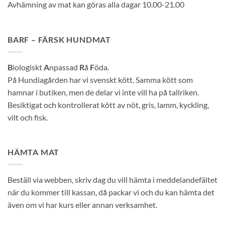
Avhämning av mat kan göras alla dagar 10.00-21.00
BARF – FÄRSK HUNDMAT
B
iologiskt
A
npassad
R
å
F
öda.
På Hundiagården har vi svenskt kött. Samma kött som
hamnar i butiken, men de delar vi inte vill ha på tallriken.
Besiktigat och kontrollerat kött av nöt, gris, lamm, kyckling,
vilt och fisk.
HÄMTA MAT
Beställ via webben, skriv dag du vill hämta i meddelandefältet
när du kommer till kassan, då packar vi och du kan hämta det
även om vi har kurs eller annan verksamhet.