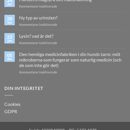
24
jun
för
Kommentarer inaktiverade
Hundens
magsyra
Ny typ av urinsten?
28
och
jan
för
Kommentarer inaktiverade
matsmältning
Ny
typ
Lysin? vad är det?
22
av
jan
för
Kommentarer inaktiverade
urinsten?
Lysin?
vad
Den hemliga medicinfabriken i din hunds tarm: möt
05
är
dec
mikroberna som fungerar som naturlig medicin (och
det?
de som inte gör det)
för
Kommentarer inaktiverade
Den
hemliga
medicinfabriken
DIN INTEGRITET
i
din
hunds
Cookies
tarm:
GDPR
möt
mikroberna
som
fungerar