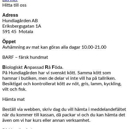
Hitta till oss
Adress
Hundiagården AB
Eriksbergsgatan 1A
591 45 Motala
Öppet
Avhämning av mat kan göras alla dagar 10.00-21.00
BARF – färsk hundmat
B
A
R
F
iologiskt
npassad
å
öda.
På Hundiagården har vi svenskt kött. Samma kött som
hamnar i butiken, men de delar vi inte vill ha på tallriken.
Besiktigat och kontrollerat kött av nöt, gris, lamm, kyckling,
vilt och fisk.
Hämta mat
Beställ via webben, skriv dag du vill hämta i meddelandefältet
när du kommer till kassan, då packar vi och du kan hämta det
även om vi har kurs eller annan verksamhet.