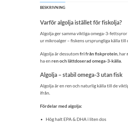
BESKRIVNING
Varför algolja istället för fiskolja?
Algolja ger samma viktiga omega-3-fettsyror 
ur mikroalger – fiskens ursprungliga källa ti
Algolja är dessutom
fri från fiskprotein
, har
ha en
ren och lättdoserad omega-3-källa
.
Algolja – stabil omega-3 utan fisk
Algolja är en ren och naturlig källa till de vi
ifrån.
Fördelar med algolja:
Hög halt EPA & DHA i liten dos