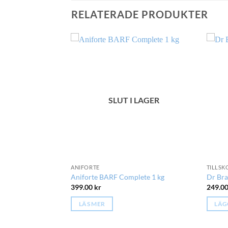
RELATERADE PRODUKTER
 LAGER
SLUT I LAGER
ANIFORTE
TILLSK
 spot-on för hundar
Aniforte BARF Complete 1 kg
Dr Bra
399.00
kr
249.0
LÄS MER
LÄG