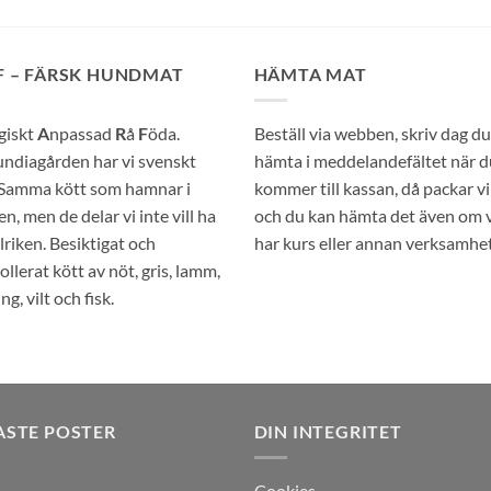
F – FÄRSK HUNDMAT
HÄMTA MAT
giskt
A
npassad
R
å
F
öda.
Beställ via webben, skriv dag du 
ndiagården har vi svenskt
hämta i meddelandefältet när d
 Samma kött som hamnar i
kommer till kassan, då packar vi
n, men de delar vi inte vill ha
och du kan hämta det även om v
llriken. Besiktigat och
har kurs eller annan verksamhet
ollerat kött av nöt, gris, lamm,
ng, vilt och fisk.
ASTE POSTER
DIN INTEGRITET
Cookies