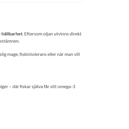
e hållbarhet
. Eftersom oljan utvinns direkt
restämnen.
lig mage, fiskintolerans eller när man vill
lger – där fiskar själva får sitt omega-3