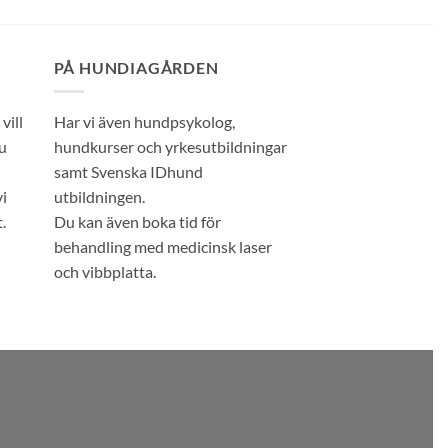
PÅ HUNDIAGÅRDEN
vill
Har vi även hundpsykolog,
u
hundkurser och yrkesutbildningar
samt Svenska IDhund
i
utbildningen.
.
Du kan även boka tid för
behandling med medicinsk laser
och vibbplatta.