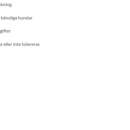
skning
ll känsliga hundar
gifter
 eller inte tolereras