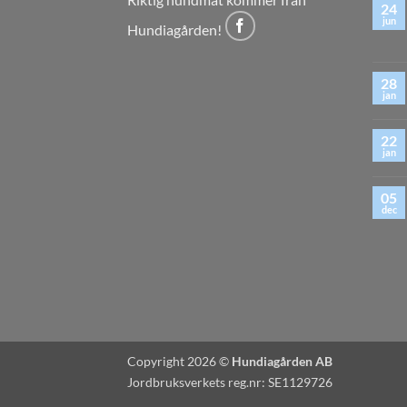
24
jun
Hundiagården!
28
jan
22
jan
05
dec
Copyright 2026 ©
Hundiagården AB
Jordbruksverkets reg.nr: SE1129726