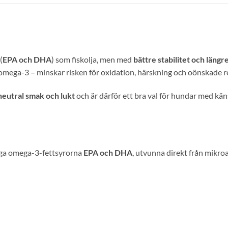
(
EPA och DHA
) som fiskolja, men med
bättre stabilitet och längr
ll omega-3 – minskar risken för oxidation, härskning och oönskade 
neutral smak och lukt
och är därför ett bra val för hundar med käns
ktiga omega-3-fettsyrorna
EPA och DHA
, utvunna direkt från mikroa