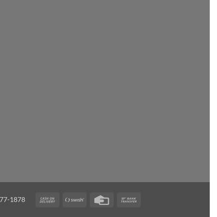
Cash
Swish
Credit
Bank
5477-1878
On
(SE)
Card
Transfer