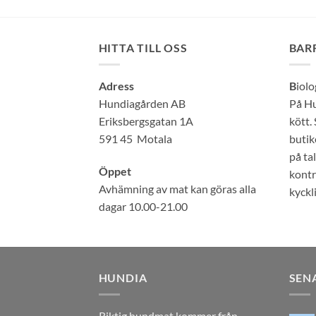
HITTA TILL OSS
BAR
Adress
B
iolo
Hundiagården AB
På Hu
Eriksbergsgatan 1A
kött.
591 45 Motala
butike
på ta
Öppet
kontr
Avhämning av mat kan göras alla
kyckli
dagar 10.00-21.00
HUNDIA
SEN
Riktig hundmat kommer från