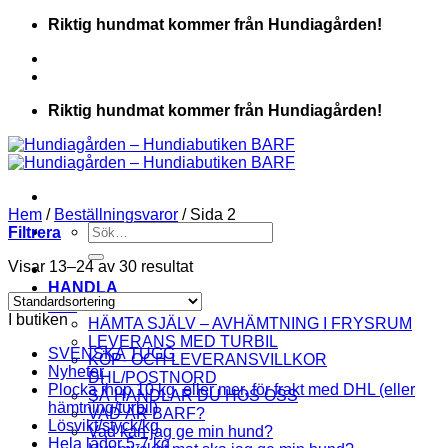
Skip
Riktig hundmat kommer från Hundiagården!
to
content
Riktig hundmat kommer från Hundiagården!
Hem
/
Beställningsvaror
/
Sida 2
Sök
Filtrera
efter:
Visar 13–24 av 30 resultat
HANDLA
Info
I butiken
HÄMTA SJÄLV – AVHÄMTNING I FRYSRUM
LEVERANS MED TURBIL
SVENSKA TUGG
KÖP- OCH LEVERANSVILLKOR
Nyheter
DHL/POSTNORD
Plocka ihop 10 kg, eller mer, för frakt med DHL (eller
SÅ HANDLAR DU HOS OSS
hämtning/turbil)
VAD ÄR BARF?
Lösvikt/styck/kg
Vad kan jag ge min hund?
Hela lådor 5-7 kg