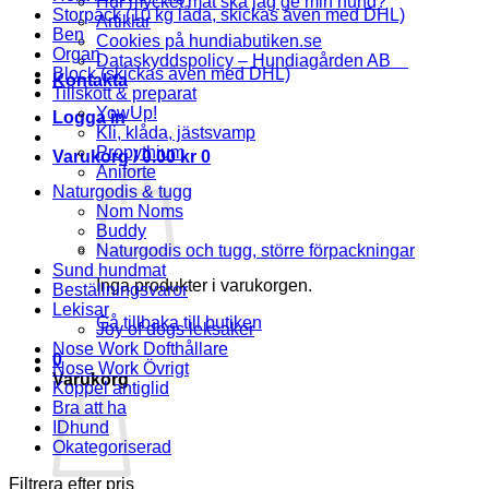
Hur mycket mat ska jag ge min hund?
Storpack (10 kg låda, skickas även med DHL)
Artiklar
Ben
Cookies på hundiabutiken.se
Organ
Dataskyddspolicy – Hundiagården AB
Block (skickas även med DHL)
Kontakta
Tillskott & preparat
YowUp!
Logga in
Kli, klåda, jästsvamp
Propythium
Varukorg /
0.00
kr
0
Aniforte
Naturgodis & tugg
Nom Noms
Buddy
Naturgodis och tugg, större förpackningar
Sund hundmat
Inga produkter i varukorgen.
Beställningsvaror
Lekisar
Gå tillbaka till butiken
Joy of dogs leksaker
Nose Work Dofthållare
0
Nose Work Övrigt
Varukorg
Koppel antiglid
Bra att ha
IDhund
Okategoriserad
Filtrera efter pris