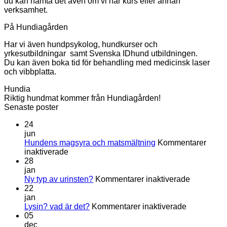
du kan hämta det även om vi har kurs eller annan
verksamhet.
På Hundiagården
Har vi även hundpsykolog, hundkurser och
yrkesutbildningar samt Svenska IDhund utbildningen.
Du kan även boka tid för behandling med medicinsk laser
och vibbplatta.
Hundia
Riktig hundmat kommer från Hundiagården!
Senaste poster
24
jun
Hundens magsyra och matsmältning
Kommentarer
för
inaktiverade
Hundens
28
magsyra
jan
och
för
Ny typ av urinsten?
Kommentarer inaktiverade
matsmältning
Ny
22
typ
jan
för
av
Lysin? vad är det?
Kommentarer inaktiverade
Lysin?
urinsten?
05
vad
dec