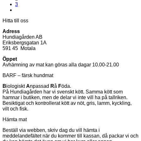
3
Hitta till oss
Adress
Hundiagården AB
Eriksbergsgatan 1A
591 45 Motala
Öppet
Avhämning av mat kan göras alla dagar 10.00-21.00
BARF – färsk hundmat
B
iologiskt
A
npassad
R
å
F
öda.
På Hundiagården har vi svenskt kött. Samma kött som
hamnar i butiken, men de delar vi inte vill ha på tallriken.
Besiktigat och kontrollerat kött av nöt, gris, lamm, kyckling,
vilt och fisk.
Hämta mat
Beställ via webben, skriv dag du vill hämta i
meddelandefältet när du kommer till kassan, då packar vi och