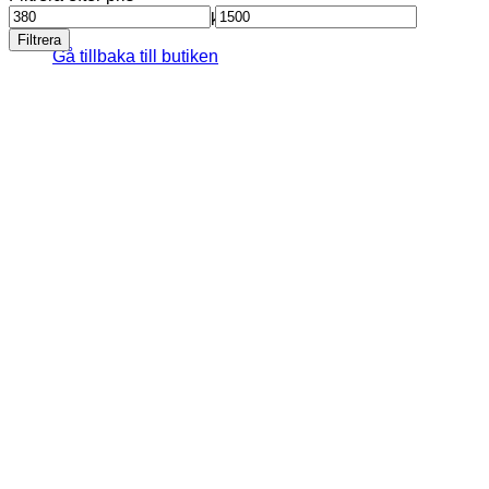
Min
Max
Inga produkter i varukorgen.
pris
pris
Filtrera
Gå tillbaka till butiken