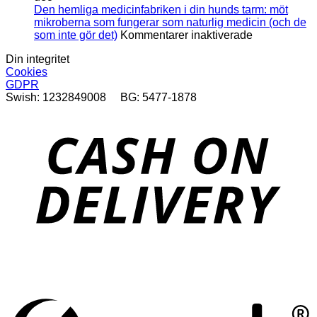
är
Den hemliga medicinfabriken i din hunds tarm: möt
det?
mikroberna som fungerar som naturlig medicin (och de
för
som inte gör det)
Kommentarer inaktiverade
Den
Din integritet
hemliga
Cookies
medicinfabri
GDPR
i
Swish: 1232849008 BG: 5477-1878
din
hunds
tarm:
D
möt
mikroberna
som
fungerar
som
naturlig
medicin
(och
de
som
inte
S
gör
(
det)