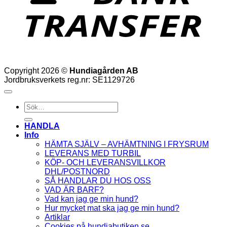
Copyright 2026 ©
Hundiagården AB
Jordbruksverkets reg.nr: SE1129726
Sök
efter:
HANDLA
Info
HÄMTA SJÄLV – AVHÄMTNING I FRYSRUM
LEVERANS MED TURBIL
KÖP- OCH LEVERANSVILLKOR
DHL/POSTNORD
SÅ HANDLAR DU HOS OSS
VAD ÄR BARF?
Vad kan jag ge min hund?
Hur mycket mat ska jag ge min hund?
Artiklar
Cookies på hundiabutiken.se