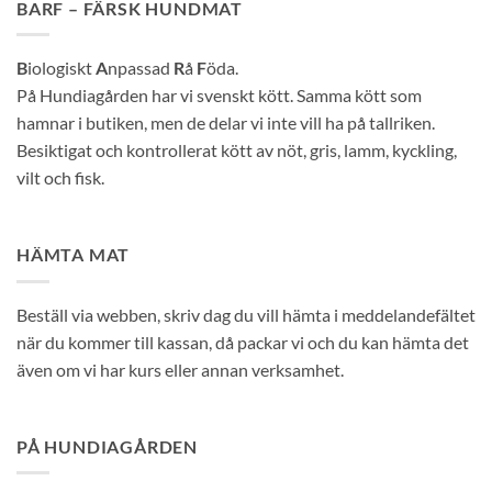
BARF – FÄRSK HUNDMAT
B
iologiskt
A
npassad
R
å
F
öda.
På Hundiagården har vi svenskt kött. Samma kött som
hamnar i butiken, men de delar vi inte vill ha på tallriken.
Besiktigat och kontrollerat kött av nöt, gris, lamm, kyckling,
vilt och fisk.
HÄMTA MAT
Beställ via webben, skriv dag du vill hämta i meddelandefältet
när du kommer till kassan, då packar vi och du kan hämta det
även om vi har kurs eller annan verksamhet.
PÅ HUNDIAGÅRDEN