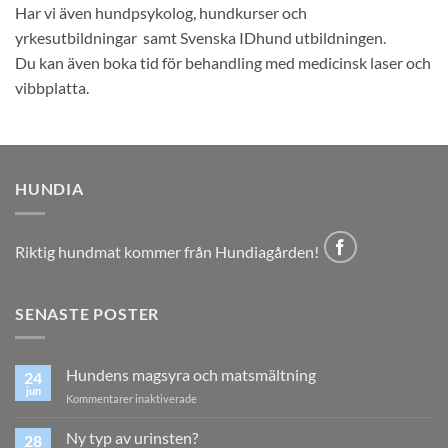
Har vi även hundpsykolog, hundkurser och
yrkesutbildningar samt Svenska IDhund utbildningen.
Du kan även boka tid för behandling med medicinsk laser och
vibbplatta.
HUNDIA
Riktig hundmat kommer från Hundiagården!
SENASTE POSTER
Hundens magsyra och matsmältning
24
jun
för
Kommentarer inaktiverade
Hundens
magsyra
Ny typ av urinsten?
28