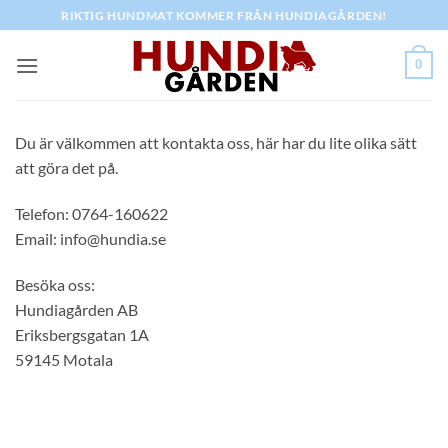
Skip
RIKTIG HUNDMAT KOMMER FRÅN HUNDIAGÅRDEN!
to
content
0
Du är välkommen att kontakta oss, här har du lite olika sätt
att göra det på.
Telefon: 0764-160622
Email: info@hundia.se
Besöka oss:
Hundiagården AB
Eriksbergsgatan 1A
59145 Motala