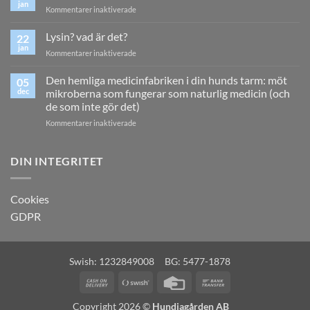
och
jan
för
Kommentarer inaktiverade
matsmältning
Ny
typ
Lysin? vad är det?
22
av
jan
för
Kommentarer inaktiverade
urinsten?
Lysin?
vad
Den hemliga medicinfabriken i din hunds tarm: möt
05
är
dec
mikroberna som fungerar som naturlig medicin (och
det?
de som inte gör det)
för
Kommentarer inaktiverade
Den
hemliga
medicinfabriken
DIN INTEGRITET
i
din
hunds
Cookies
tarm:
GDPR
möt
mikroberna
som
fungerar
Swish: 1232849008 BG: 5477-1878
som
naturlig
Cash
Swish
Credit
Bank
medicin
On
(SE)
Card
Transfer
(och
Copyright 2026 ©
Hundiagården AB